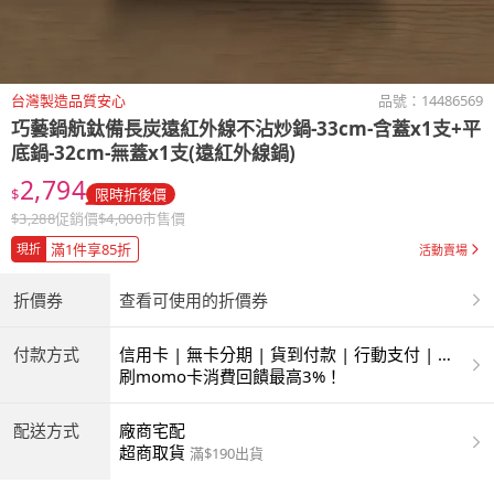
台灣製造品質安心
品號：
14486569
巧藝鍋航鈦備長炭遠紅外線不沾炒鍋-33cm-含蓋x1支+平
底鍋-32cm-無蓋x1支(遠紅外線鍋)
2,794
$
限時折後價
$
3,288
促銷價
$
4,000
市售價
滿1件享85折
現折
活動賣場
折價券
查看可使用的折價券
付款方式
信用卡 | 無卡分期 | 貨到付款 | 行動支付 | 超
商付款 | ATM | 銀聯卡
刷momo卡消費回饋最高3%！
配送方式
廠商宅配
超商取貨
滿$190出貨