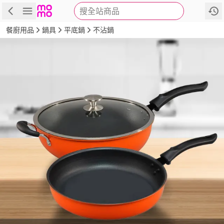
搜全站商品
商品
評價
詳情
規格
推薦
餐廚用品
鍋具
平底鍋
不沾鍋