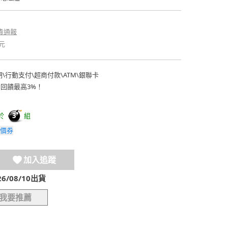
貴通報
元
期
\
行動支付
\
超商付款
\
ATM
\
銀聯卡
費回饋最高3%！
於
組
3
價券
加入追蹤
/08/10出貨
我要推薦