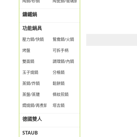
陶鍋/砂鍋
陶瓷鍋/玻璃鍋/透明鍋
鑄鐵鍋
功能鍋具
壓力鍋/快鍋
鴛鴦鍋/火鍋
烤盤
可拆手柄
雙面鍋
調理鍋/內鍋
玉子燒鍋
分格鍋
蒸鍋/炸鍋
鬆餅鍋
蒸盤/蒸籠
條紋煎鍋
燜燒鍋/再煮鍋
塔吉鍋
德國雙人
STAUB