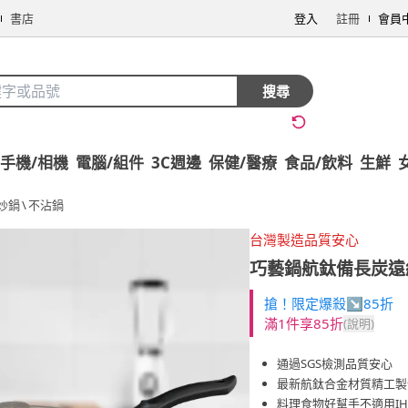
書店
登入
註冊
會員
搜尋
手機/相機
電腦/組件
3C週邊
保健/醫療
食品/飲料
生鮮
炒鍋
\
不沾鍋
台灣製造品質安心
巧藝鍋航鈦備長炭遠紅
搶！限定爆殺↘85折
滿1件享85折
(說明)
通過SGS檢測品質安心
最新航鈦合金材質精工製
料理食物好幫手不適用I