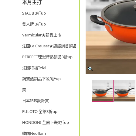
本月主打
STAUB 3折up
雙人牌 3折up
Vermicular★新品上市
法國Le Creuset★鑄鐵鍋首選品牌
PERFECT理想牌熱銷品3折up
法國特福Tefal
鍋寶熱銷品下殺3折up
美
日本IRIS設計賞
FULOTO 全館3折up
HONDONI 全館下殺3折up
韓國Neoflam