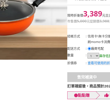
3,389
限時折後價
元
賣
5,000
3,988
市售價
元
促銷價
結帳方式
:
信用卡
\
無卡分
刷momo卡消
配送方式
:
廠商宅配
數量
:
庫存低
折價券
:
查看可使用的折
售完補貨中
訂單確認後，商品預計2026
點點賺