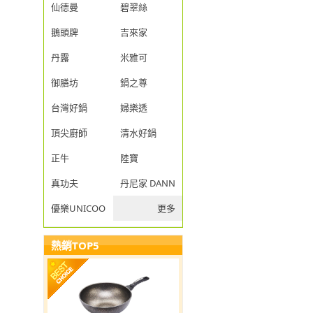
仙德曼
碧翠絲
鵝頭牌
吉來家
丹露
米雅可
御膳坊
鍋之尊
台灣好鍋
婦樂透
頂尖廚師
清水好鍋
正牛
陸寶
真功夫
丹尼家 DANNY JIA
優樂UNICOOK
更多
熱銷TOP5