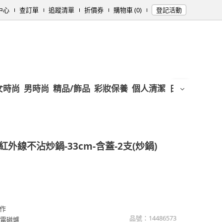
中心
查訂單
追蹤清單
折價券
購物車 (0)
登記活動
女時尚
男時尚
精品/飾品
彩妝保養
個人清潔
日用/紙品
母
外線不沾炒鍋-33cm-含蓋-2支(炒鍋)
作
品號：
14486573
H電磁爐