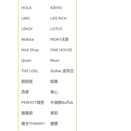
HOLA
KINYO
LMG
LiFE RiCH
LINOX
LOTUS
Maluta
WOKY沃廚
Nick Shop
ONE HOUSE
Quasi
Reun
THE LOEL
Zodiac 諾帝亞
鍋鍋窖
鍋寶
西華
美心
PERFECT理想
牛頭牌Buffalo
膳魔師
掌廚
膳夫THANKFUL
鏗鏘