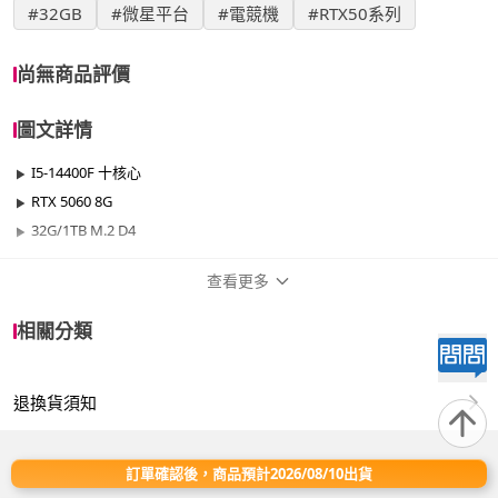
#32GB
#微星平台
#電競機
#RTX50系列
尚無商品評價
圖文詳情
I5-14400F 十核心
RTX 5060 8G
32G/1TB M.2 D4
查看更多
商品規格
相關分類
品牌名稱
微星平台
退換貨須知
效能
501W~700W
晶片
RTX50系列
訂單確認後，商品預計2026/08/10出貨