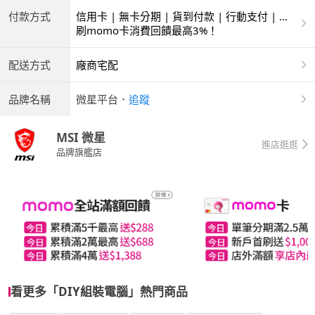
付款方式
信用卡 | 無卡分期 | 貨到付款 | 行動支付 | 銀
聯卡
刷momo卡消費回饋最高3%！
配送方式
廠商宅配
品牌名稱
微星平台
．
追蹤
MSI 微星
進店逛逛
品牌旗艦店
看更多「DIY組裝電腦」熱門商品