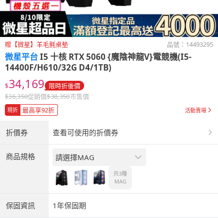
贈【微星】羊毛氈桌墊
品號：
14493295
微星平台
I5 十核 RTX 5060 {魔陰神龍V}電競機(I5-
14400F/H610/32G D4/1TB)
34,169
$
限時折後價
$
36,350
促銷價
$
38,350
市售價
最高享92折
現折
活動賣場
折價券
查看可使用的折價券
商品規格
請選擇MAG
共3種
MAG
保固資訊
1年保固期