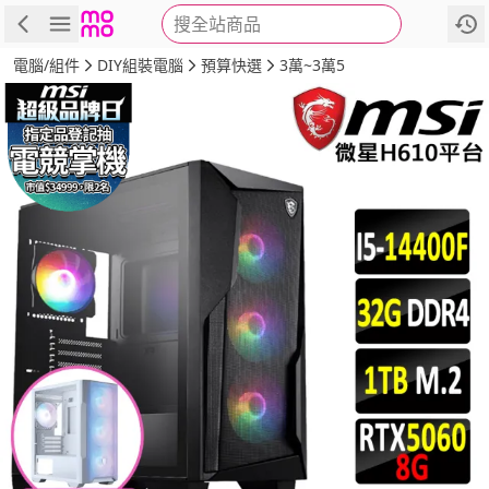
搜全站商品
商品
評價
詳情
規格
推薦
電腦/組件
DIY組裝電腦
預算快選
3萬~3萬5