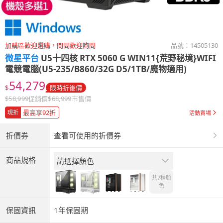
加購區歡迎選購，問問歡迎詢問
品號：
14505130
微星平台
U5十四核 RTX 5060 G WIN11{荒野秘境}WIFI
電競電腦(U5-235/B860/32G D5/1TB/魔物適用)
54,279
$
限時折後價
$
58,999
促銷價
$
68,999
市售價
最高享92折
現折
活動賣場
折價券
查看可使用的折價券
商品規格
請選擇顏色
共7種
顏
色
保固資訊
1年保固期