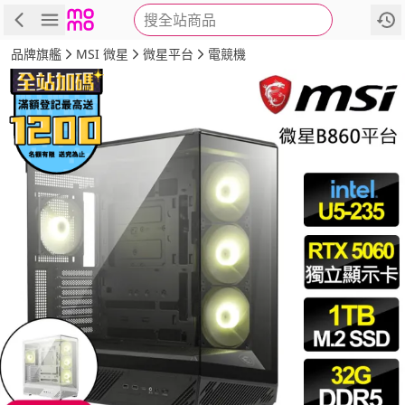
搜全站商品
商品
評價
詳情
規格
推薦
品牌旗艦
MSI 微星
微星平台
電競機