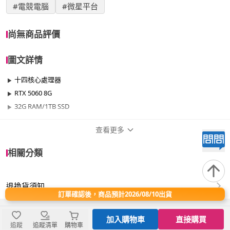
#電競電腦
#微星平台
尚無商品評價
圖文詳情
十四核心處理器
RTX 5060 8G
32G RAM/1TB SSD
查看更多
商品規格
相關分類
品牌名稱
微星平台
退換貨須知
效能
501W~700W
訂單確認後，商品預計2026/08/10出貨
晶片
RTX50系列
加入購物車
直接購買
追蹤
追蹤清單
購物車