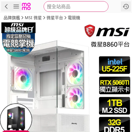
搜全站商品
商品
評價
詳情
規格
推薦
品牌旗艦
MSI 微星
微星平台
電競機