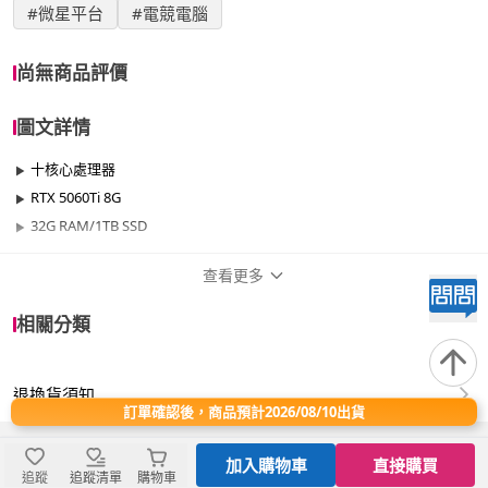
#微星平台
#電競電腦
尚無商品評價
圖文詳情
十核心處理器
RTX 5060Ti 8G
32G RAM/1TB SSD
查看更多
商品規格
相關分類
品牌名稱
微星平台
退換貨須知
效能
501W~700W
訂單確認後，商品預計2026/08/10出貨
晶片
RTX50系列
加入購物車
直接購買
追蹤
追蹤清單
購物車