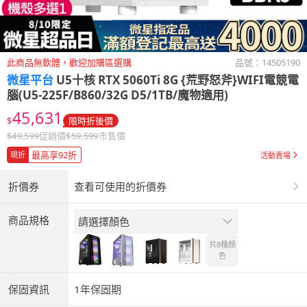
此商品無軟體，歡迎加購區選購
品號：
14505190
微星平台
U5十核 RTX 5060Ti 8G {荒野怒斧}WIFI電競電
腦(U5-225F/B860/32G D5/1TB/魔物適用)
45,631
$
限時折後價
$
49,599
促銷價
$
59,599
市售價
最高享92折
現折
活動賣場
折價券
查看可使用的折價券
商品規格
請選擇顏色
共8種
顏
色
保固資訊
1年保固期