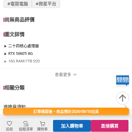
#電競電腦
#微星平台
尚無商品評價
圖文詳情
二十四核心處理器
RTX 5060Ti 8G
16G RAM/1TB SSD
查看更多
商品規格
相關分類
品牌名稱
微星平台
退換貨須知
效能
501W~700W
訂單確認後，商品預計2026/08/10出貨
晶片
RTX50系列
加入購物車
直接購買
追蹤
追蹤清單
購物車