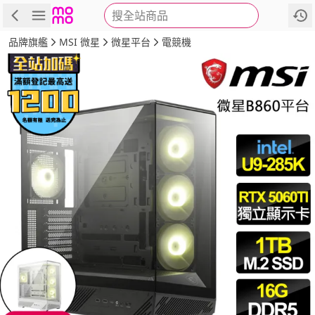
搜全站商品
商品
評價
詳情
規格
推薦
品牌旗艦
MSI 微星
微星平台
電競機