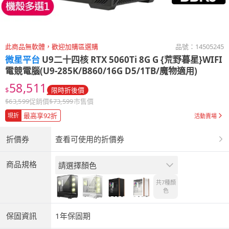
此商品無軟體，歡迎加購區選購
品號：
14505245
微星平台
U9二十四核 RTX 5060Ti 8G G {荒野暮星}WIFI
電競電腦(U9-285K/B860/16G D5/1TB/魔物適用)
58,511
$
限時折後價
$
63,599
促銷價
$
73,599
市售價
最高享92折
現折
活動賣場
折價券
查看可使用的折價券
商品規格
請選擇顏色
共7種
顏
色
保固資訊
1年保固期