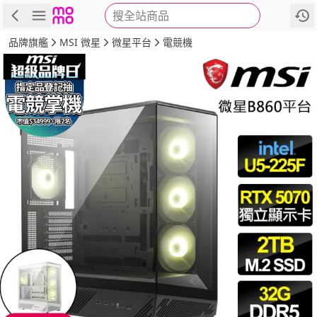
搜全站商品
商品
評價
詳情
規格
推薦
品牌旗艦
MSI 微星
微星平台
電競機