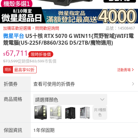
加購區歡迎選購，問問歡迎詢問
品號：
14508467
微星平台
U5十核 RTX 5070 G WIN11{荒野智域}WIFI電
競電腦(U5-225F/B860/32G D5/2TB/魔物適用)
67,711
$
限時折後價
$
73,599
促銷價
$
83,599
市售價
最高享92折
現折
活動賣場
折價券
查看可使用的折價券
商品規格
請選擇顏色
共7種
顏
色
保固資訊
1年保固期