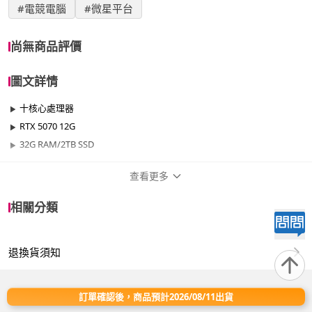
#電競電腦
#微星平台
尚無商品評價
圖文詳情
十核心處理器
RTX 5070 12G
32G RAM/2TB SSD
查看更多
商品規格
相關分類
品牌名稱
微星平台
退換貨須知
效能
701W~1000W
晶片
RTX50系列
訂單確認後，商品預計2026/08/11出貨