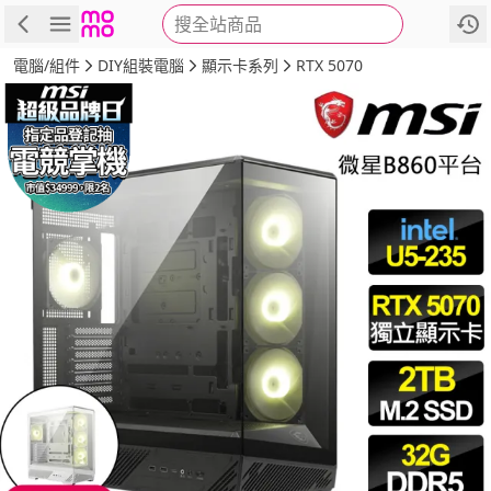
搜全站商品
商品
評價
詳情
規格
推薦
電腦/組件
DIY組裝電腦
顯示卡系列
RTX 5070