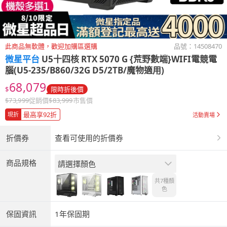
此商品無軟體，歡迎加購區選購
品號：
14508470
微星平台
U5十四核 RTX 5070 G {荒野數端}WIFI電競電
腦(U5-235/B860/32G D5/2TB/魔物適用)
68,079
$
限時折後價
$
73,999
促銷價
$
83,999
市售價
最高享92折
現折
活動賣場
折價券
查看可使用的折價券
商品規格
請選擇顏色
共7種
顏
色
保固資訊
1年保固期