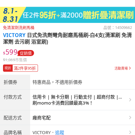
免清潔劑洗刷馬桶
品號：
14509662
VICTORY
日式免洗劑彎角耐磨馬桶刷-白4支(清潔刷 免清
潔劑 去污刷 浴室刷)
599
$
促銷價
$
1,069
市售價
滿2件享95折
現折
活動賣場
折價券
特惠商品，不適用折價券
付款方式
信用卡 | 無卡分期 | 行動支付 | 超商付款 |
ATM | 銀聯卡
刷momo卡消費回饋最高3%！
配送方式
廠商宅配
品牌名稱
VICTORY
．
追蹤