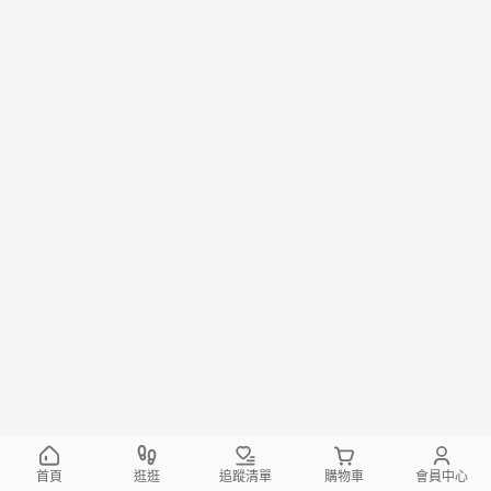
首頁
逛逛
追蹤清單
購物車
會員中心