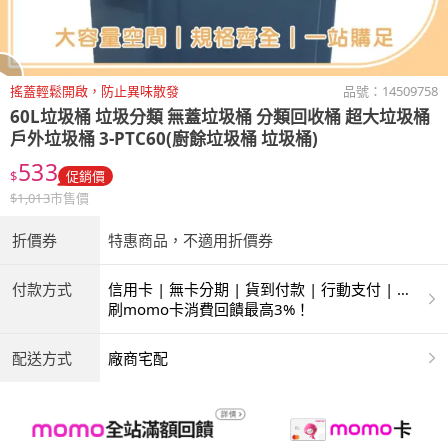
搖蓋輕鬆開啟，防止異味散發
品號：
14509758
60L垃圾桶 垃圾分類 無蓋垃圾桶 分類回收桶 超大垃圾桶
戶外垃圾桶 3-PTC60(廚餘垃圾桶 垃圾桶)
533
$
促銷價
$
1,013
市售價
折價券
特惠商品，不適用折價券
付款方式
信用卡 | 無卡分期 | 貨到付款 | 行動支付 | 超
商付款 | ATM | 銀聯卡
刷momo卡消費回饋最高3%！
配送方式
廠商宅配