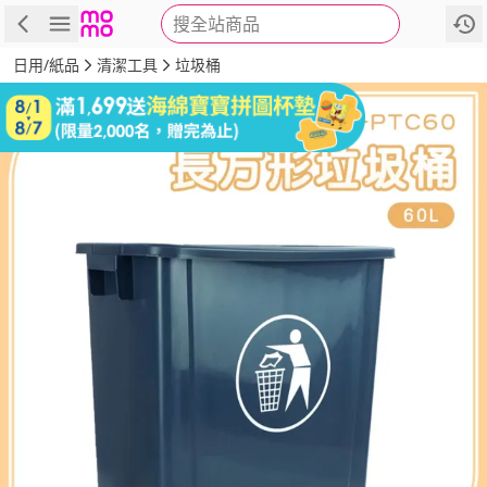
搜全站商品
商品
評價
詳情
規格
推薦
日用/紙品
清潔工具
垃圾桶