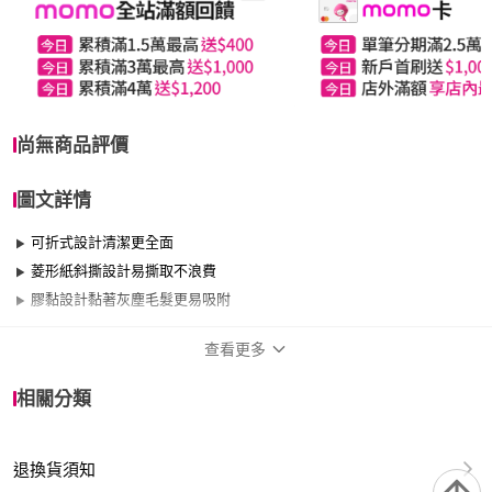
尚無商品評價
圖文詳情
可折式設計清潔更全面
菱形紙斜撕設計易撕取不浪費
膠黏設計黏著灰塵毛髮更易吸附
查看更多
商品規格
相關分類
品牌名稱
UdiLife
退換貨須知
適用於
臥室、客廳、浴室、廚房、門、門櫃、陽台、
餐廳、室內、室外、玄關