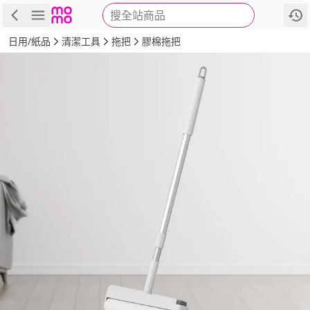
搜全站商品
商品
評價
詳情
規格
推薦
日用/紙品
清潔工具
拖把
膠棉拖把