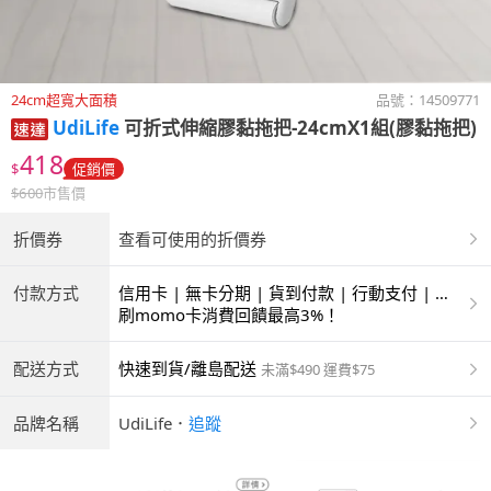
24cm超寬大面積
品號：
14509771
UdiLife
可折式伸縮膠黏拖把-24cmX1組(膠黏拖把)
418
$
促銷價
$
600
市售價
折價券
查看可使用的折價券
付款方式
信用卡 | 無卡分期 | 貨到付款 | 行動支付 | 超
商付款 | ATM | 銀聯卡
刷momo卡消費回饋最高3%！
配送方式
快速到貨/離島配送
未滿$490 運費$75
品牌名稱
UdiLife
．
追蹤