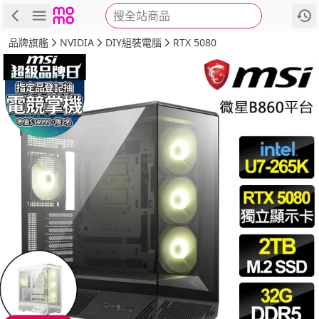
搜全站商品
商品
評價
詳情
規格
推薦
品牌旗艦
NVIDIA
DIY組裝電腦
RTX 5080