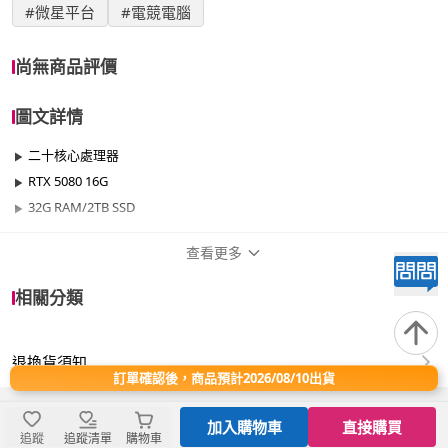
#微星平台
#電競電腦
尚無商品評價
圖文詳情
二十核心處理器
RTX 5080 16G
32G RAM/2TB SSD
查看更多
商品規格
相關分類
品牌名稱
微星平台
退換貨須知
效能
701W~1000W
訂單確認後，商品預計2026/08/10出貨
晶片
RTX50系列
加入購物車
直接購買
追蹤
追蹤清單
購物車