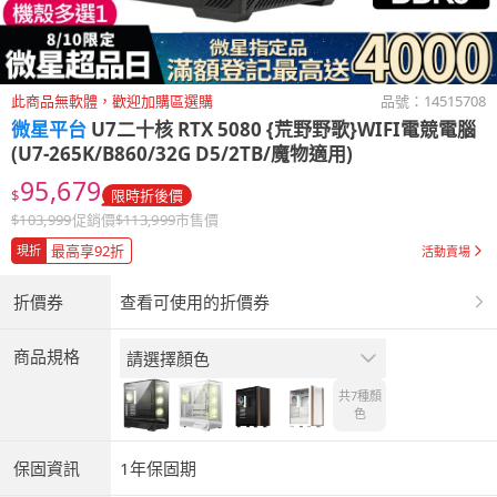
此商品無軟體，歡迎加購區選購
品號：
14515708
微星平台
U7二十核 RTX 5080 {荒野野歌}WIFI電競電腦
(U7-265K/B860/32G D5/2TB/魔物適用)
95,679
$
限時折後價
$
103,999
促銷價
$
113,999
市售價
最高享92折
現折
活動賣場
折價券
查看可使用的折價券
商品規格
請選擇顏色
共7種
顏
色
保固資訊
1年保固期