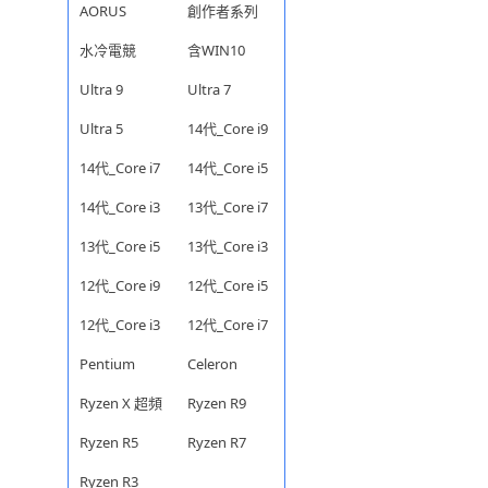
AORUS
創作者系列
水冷電競
含WIN10
Ultra 9
Ultra 7
Ultra 5
14代_Core i9
14代_Core i7
14代_Core i5
14代_Core i3
13代_Core i7
13代_Core i5
13代_Core i3
12代_Core i9
12代_Core i5
12代_Core i3
12代_Core i7
Pentium
Celeron
Ryzen X 超頻
Ryzen R9
Ryzen R5
Ryzen R7
Ryzen R3