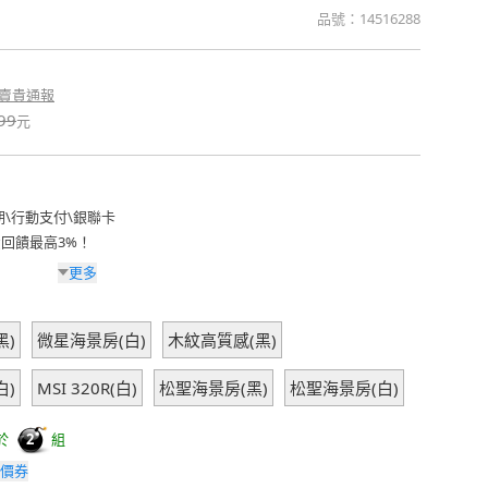
品號：
14516288
賣貴通報
99
元
期
\
行動支付
\
銀聯卡
費回饋最高3%！
更多
黑)
微星海景房(白)
木紋高質感(黑)
白)
MSI 320R(白)
松聖海景房(黑)
松聖海景房(白)
於
組
2
價券