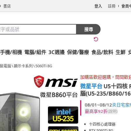
書店
登入
註冊
會員
搜尋
手機/相機
電腦/組件
3C週邊
保健/醫療
食品/飲料
生鮮
組裝電腦
\
顯示卡系列
\
5060Ti 8G
加購區歡迎選購，問問歡
微星平台
U5十四核 R
腦(U5-235/B860/
08/01~08/12
炎日宅家f
最高享92折
(說明)
十四核心處理器
RTX 5060Ti 8G