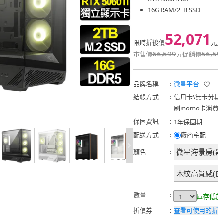
16G RAM/2TB SSD
52,071
限時折後價
元
66,599
56,5
市售價
元
促銷價
品牌名稱
:
微星平台
結帳方式
:
信用卡
\
無卡分
刷momo卡消
保固資訊
:
1年保固期
配送方式
:
廠商宅配
微星海景房(
顏色
:
木紋高質感(
數量
:
庫存低
折價券
:
查看可使用的折