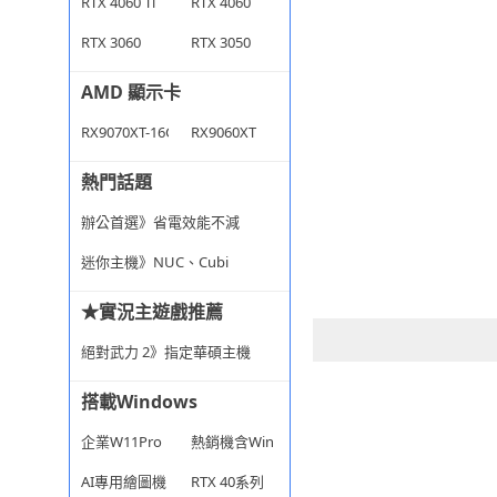
RTX 4060 Ti
RTX 4060
RTX 3060
RTX 3050
AMD 顯示卡
RX9070XT-16G
RX9060XT
熱門話題
辦公首選》省電效能不減
迷你主機》NUC、Cubi
★實況主遊戲推薦
絕對武力 2》指定華碩主機
搭載Windows
企業W11Pro
熱銷機含Win
AI專用繪圖機
RTX 40系列