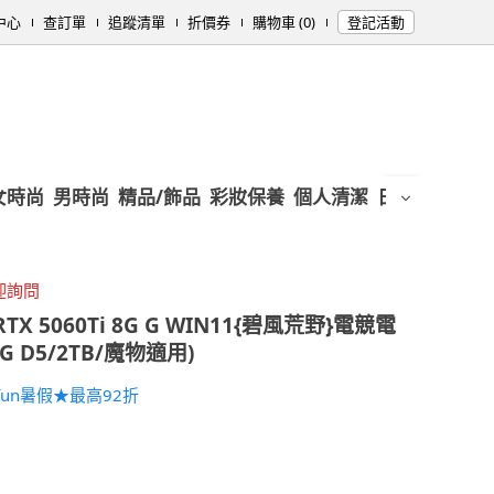
中心
查訂單
追蹤清單
折價券
購物車 (0)
登記活動
女時尚
男時尚
精品/飾品
彩妝保養
個人清潔
日用/紙品
母
迎詢問
TX 5060Ti 8G G WIN11{碧風荒野}電競電
16G D5/2TB/魔物適用)
un暑假★最高92折