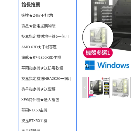
館長推薦
速達★24hr不打烊!
微星★指定送購物袋
技嘉指定機送地平線6一個月
AMD X3D★千幀專區
旗艦★R7-9850X3D主機
華碩指定機★送防毒軟體
技嘉指定機送NBA2K26一個月
微星指定機★送螢幕
XPG特仕機★送大禮包
華碩RTX50主機
技嘉RTX50主機