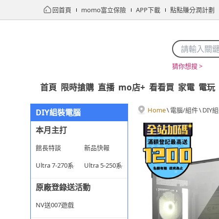
回首頁
momo富立保險
APP下載
點點賺分潤計劃
猜你想搜 >
首頁
限時搶購
直播
mo店+
看看買
家電
電玩
Home
\
電腦/組件
\
DIY
DIY組裝電腦
本月主打
館長特談
新品快報
Ultra 7-270系列
Ultra 5-250系列
原廠登錄送活動
NV送007遊戲序號