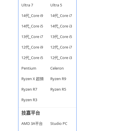
Ultra 7
Ultra 5
14代_Core i9
14代_Core i7
14代_Core i5
14代_Core i3
13代_Core i7
13代_Core i5
12代_Core i9
12代_Core i7
12代_Core i5
12代_Core i3
Pentium
Celeron
Ryzen X 超頻
Ryzen R9
Ryzen R7
Ryzen R5
Ryzen R3
技嘉平台
AMD 3A平台
Studio PC