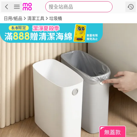
搜全站商品
商品
評價
詳情
規格
推薦
日用/紙品
清潔工具
垃圾桶