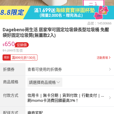
品號：
14530666
Dagebeno荷生活
居家窄可固定垃圾袋長型垃圾桶 免壓
袋好固定垃圾筒(無蓋款2入)
650
$
促銷價
$
1,299
市售價
滿899元折130元
現折
活動賣場
折價券
查看可使用的折價券
商品規格
請選擇商品規格
付款方式
信用卡 | 無卡分期 | 貨到付款 | 行動支付 | 超
商付款 | ATM | 銀聯卡
刷momo卡消費回饋最高3%！
配送方式
廠商宅配