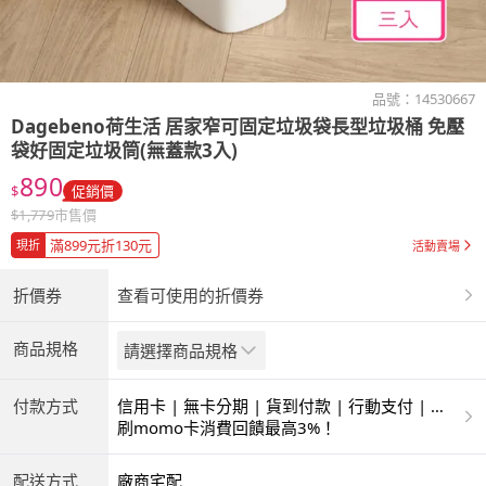
品號：
14530667
Dagebeno荷生活
居家窄可固定垃圾袋長型垃圾桶 免壓
袋好固定垃圾筒(無蓋款3入)
890
$
促銷價
$
1,779
市售價
滿899元折130元
現折
活動賣場
折價券
查看可使用的折價券
商品規格
請選擇商品規格
付款方式
信用卡 | 無卡分期 | 貨到付款 | 行動支付 | 超
商付款 | ATM | 銀聯卡
刷momo卡消費回饋最高3%！
配送方式
廠商宅配