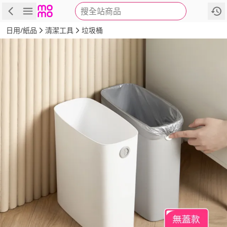
搜全站商品
商品
評價
詳情
規格
推薦
日用/紙品
清潔工具
垃圾桶