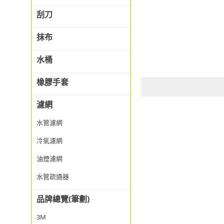
刮刀
抹布
水桶
橡膠手套
濾網
水管濾網
冷氣濾網
油煙濾網
水管疏通器
品牌總覽(筆劃)
3M