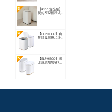
3
【ikloo 宜酷屋】
簡約窄型腳踏式垃
圾桶 加高款15L
(緩降功能 附提把
輕奢簡約)
4
【ELPHECO】自
動除臭感應垃圾桶
13公升 ELPH5911
5
【ELPHECO】防
水感應垃圾桶7公
升 ELPH5712