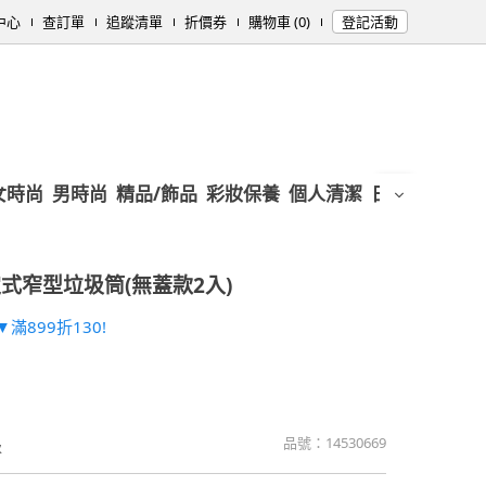
中心
查訂單
追蹤清單
折價券
購物車 (0)
登記活動
女時尚
男時尚
精品/飾品
彩妝保養
個人清潔
日用/紙品
母
式窄型垃圾筒(無蓋款2入)
滿899折130!
品號：
14530669
圾