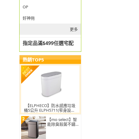
OP
好神拖
更多
指定品滿$499任選宅配
熱銷TOP5
【ELPHECO】防水感應垃圾
桶5公升 ELPH5711(窄身設計/
小容量/小空間適用)
2
【mo select】智
能除臭殺菌不鏽鋼
感應垃圾桶30L(雙
開蓋/大容量/附充
電電池)