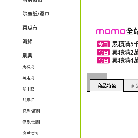
廚房濕巾
除塵紙/溼巾
菜瓜布
海綿
刷具
馬桶刷
萬用刷
商品特色
商品
隨手黏
除塵撢
杯刷/瓶刷
鋼刷/鍋刷
窗戶清潔