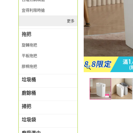
宜得利限時搶
更多
拖把
旋轉拖把
平板拖把
膠棉拖把
垃圾桶
廚餘桶
掃把
垃圾袋