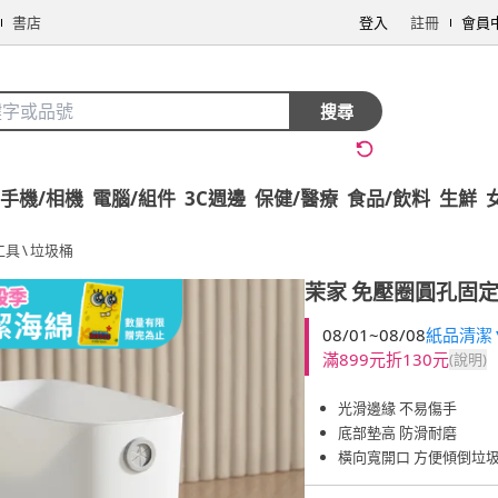
書店
登入
註冊
會員
搜尋
手機/相機
電腦/組件
3C週邊
保健/醫療
食品/飲料
生鮮
工具
\
垃圾桶
茉家
免壓圈圓孔固定
08/01~08/08
紙品清潔▼
滿899元折130元
(說明)
光滑邊緣 不易傷手
底部墊高 防滑耐磨
橫向寬開口 方便傾倒垃