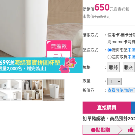
650
促銷價
元
賣貴通報
1,299
市售價
元
結帳方式
:
信用卡
\
無卡分
刷momo卡消
配送方式
:
廠商宅配
未滿
超商取貨
未滿
暖綠
暖灰
規格
:
數量
:
折價券
:
查看可使用的折
直接購買
訂單確認後，商品預計2026
點點賺