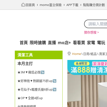
回首頁
momo富立保險
APP下載
點點賺分潤計劃
猜你想搜 >
首頁
限時搶購
直播
mo店+
看看買
家電
電玩
Home
\
日用/紙品
\
清潔
清潔工具
本月主打
★3M▼飆低必囤↘
★好神拖▼熱銷搶75折up↘
★花仙子x驅塵氏搶6折up↘
★OP▼全館4折up
台隆熱銷精選