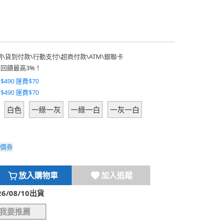
期
\
貨到付款
\
行動支付
\
超商付款
\
ATM
\
銀聯卡
費回饋最高3%！
$490 運費$70
$490 運費$70
白色
一綠一灰
一綠一白
一灰一白
價券
放入購物車
加入追蹤
/08/10出貨
我要推薦