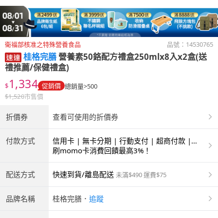
衛福部核准之特殊營養食品
品號：
14530765
桂格完膳
營養素50鉻配方禮盒250mlx8入x2盒(送
禮推薦/保健禮盒)
1,334
$
促銷價
總銷量>500
$
1,520
市售價
折價券
查看可使用的折價券
付款方式
信用卡 | 無卡分期 | 行動支付 | 超商付款 |
ATM | 銀聯卡
刷momo卡消費回饋最高3%！
配送方式
快速到貨/離島配送
未滿$490 運費$75
品牌名稱
桂格完膳
．
追蹤