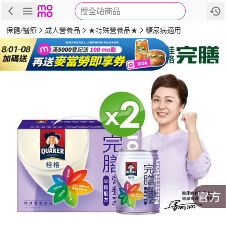
搜全站商品
商品
評價
詳情
規格
推薦
保健/醫療
成人營養品
★特殊營養品★
糖尿病適用