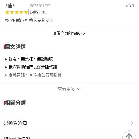
*佳*
2026/01/23
0
規格：無
多次回購、桂格大品牌安心
查看全部評價(6)
圖文詳情
好喝、無藥味、無鐵罐味
低GI幫助維持良好新陳代謝
含豐富鉻、30種維生素礦物質
查看更多
商品規格
相關分類
品牌名稱
桂格完膳
退換貨須知
品牌系列
糖友系列
類型
液體、可以管灌
快速到貨說明