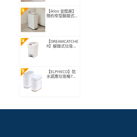
3
【ikloo 宜酷屋】
簡約窄型腳踏式垃
圾桶 加高款15L
(緩降功能 附提把
輕奢簡約)
4
【DREAMCATCHE
R】腳踏式垃圾桶
15L(垃圾桶 垃圾
筒 帶蓋垃圾桶 掀
蓋垃圾桶 踩踏垃
圾桶 廁所廚房)
5
【ELPHECO】防
水感應垃圾桶7公
升 ELPH5712