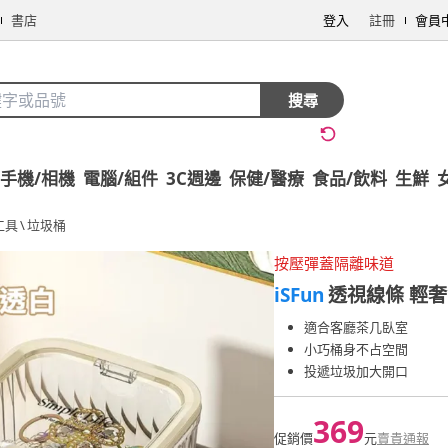
書店
登入
註冊
會員
搜尋
手機/相機
電腦/組件
3C週邊
保健/醫療
食品/飲料
生鮮
工具
\
垃圾桶
按壓彈蓋隔離味道
iSFun
透視線條 輕
適合客廳茶几臥室
小巧桶身不占空間
投遞垃圾加大開口
369
促銷價
元
賣貴通報