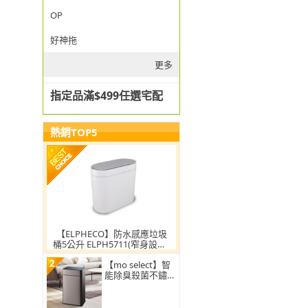
OP
好神拖
更多
指定品滿$499任選宅配
熱銷TOP5
【ELPHECO】防水感應垃圾
桶5公升 ELPH5711(窄身設計/
小容量/小空間適用)
2
【mo select】智
能除臭殺菌不鏽鋼
感應垃圾桶30L(雙
開蓋/大容量/附充
電電池)