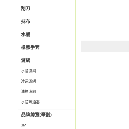
刮刀
抹布
水桶
橡膠手套
濾網
水管濾網
冷氣濾網
油煙濾網
水管疏通器
品牌總覽(筆劃)
3M