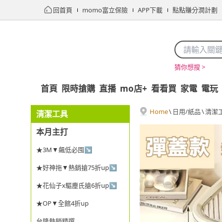
回首頁
momo富立保險
APP下載
點點賺分潤計劃
猜你想搜 >
首頁
限時搶購
直播
mo店+
看看買
家電
電玩
Home
\
日用/紙品
\
清潔
清潔工具
本月主打
★3M▼飆低必囤↘
★好神拖▼熱銷搶75折up↘
★花仙子x驅塵氏搶6折up↘
★OP▼全館4折up
台隆熱銷精選