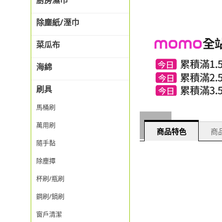
廚房濕巾
除塵紙/溼巾
菜瓜布
海綿
刷具
馬桶刷
萬用刷
商品特色
商品
隨手黏
除塵撢
杯刷/瓶刷
鋼刷/鍋刷
窗戶清潔