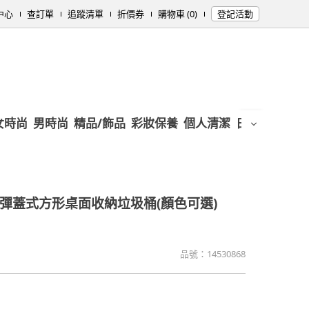
中心
查訂單
追蹤清單
折價券
購物車 (0)
登記活動
女時尚
男時尚
精品/飾品
彩妝保養
個人清潔
日用/紙品
母
奢彈蓋式方形桌面收納垃圾桶(顏色可選)
品號：
14530868