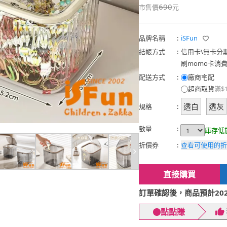
690
市售價
元
品牌名稱
:
iSFun
結帳方式
:
信用卡
\
無卡分
刷momo卡消
配送方式
:
廠商宅配
超商取貨
滿$
透白
透灰
規格
:
數量
:
庫存低
折價券
:
查看可使用的折
直接購買
訂單確認後，商品預計2026
點點賺