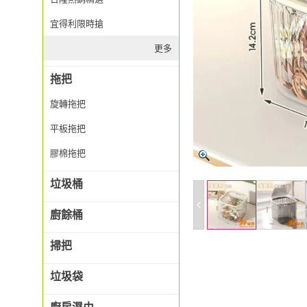
宜得利限時搶
更多
拖把
旋轉拖把
平板拖把
膠棉拖把
垃圾桶
廚餘桶
掃把
垃圾袋