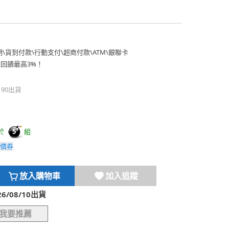
期
\
貨到付款
\
行動支付
\
超商付款
\
ATM
\
銀聯卡
費回饋最高3%！
190出貨
於
組
5
價券
放入購物車
加入追蹤
/08/10出貨
我要推薦