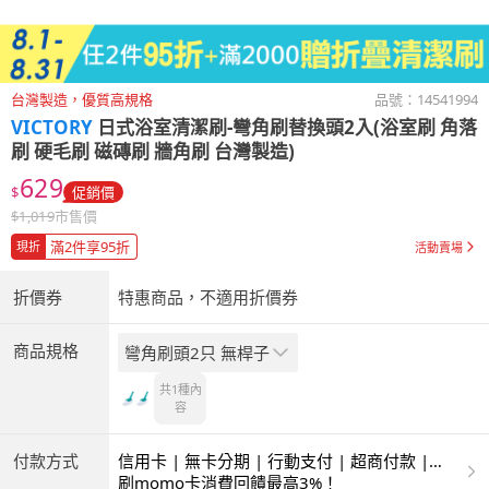
台灣製造，優質高規格
品號：
14541994
VICTORY
日式浴室清潔刷-彎角刷替換頭2入(浴室刷 角落
刷 硬毛刷 磁磚刷 牆角刷 台灣製造)
629
$
促銷價
$
1,019
市售價
滿2件享95折
現折
活動賣場
折價券
特惠商品，不適用折價券
商品規格
彎角刷頭2只 無桿子
共1種
內
容
付款方式
信用卡 | 無卡分期 | 行動支付 | 超商付款 |
ATM | 銀聯卡
刷momo卡消費回饋最高3%！