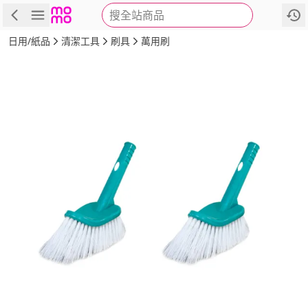
搜全站商品
商品
評價
詳情
規格
推薦
日用/紙品
清潔工具
刷具
萬用刷