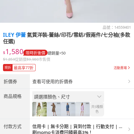
品號：
14559401
ILEY 伊蕾
氣質洋裝-蕾絲/印花/雪紡/假兩件/七分袖(多款
任選)
1,580
$
限時折後價
總銷量>50
$
1,859
促銷價
$
9,980
市售價
最高享77折
現折
活動賣場
折價券
查看可使用的折價券
商品規格
請選擇顏色、尺寸
共5種
顏
色
付款方式
信用卡 | 無卡分期 | 貨到付款 | 行動支付 | 超
商付款 | ATM | 銀聯卡
刷momo卡消費回饋最高3%！