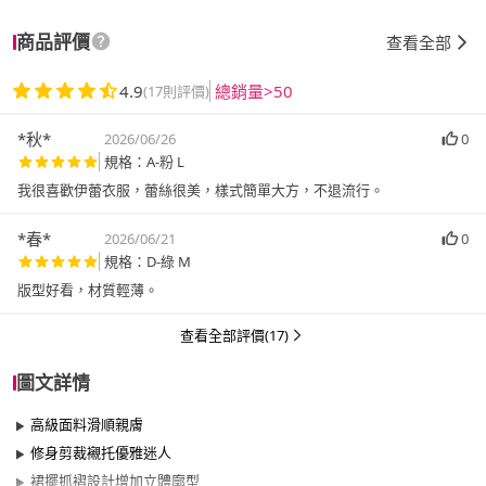
商品評價
查看全部
4.9
總銷量>50
(17則評價)
*秋*
2026/06/26
0
規格：A-粉 L
我很喜歡伊蕾衣服，蕾絲很美，樣式簡單大方，不退流行。
*春*
2026/06/21
0
規格：D-綠 M
版型好看，材質輕薄。
查看全部評價(17)
圖文詳情
高級面料滑順親膚
修身剪裁襯托優雅迷人
裙擺抓褶設計增加立體廓型