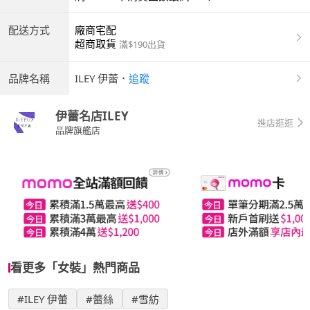
配送方式
廠商宅配
超商取貨
滿$190出貨
品牌名稱
ILEY 伊蕾
．
追蹤
伊蕾名店ILEY
進店逛逛
品牌旗艦店
看更多「女裝」熱門商品
#ILEY 伊蕾
#蕾絲
#雪紡