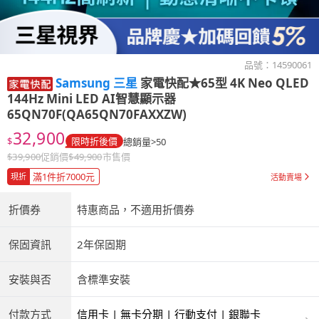
品號：
14590061
Samsung 三星
家電快配★65型 4K Neo QLED
144Hz Mini LED AI智慧顯示器
65QN70F(QA65QN70FAXXZW)
32,900
$
限時折後價
總銷量>50
$
39,900
促銷價
$
49,900
市售價
滿1件折7000元
現折
活動賣場
折價券
特惠商品，不適用折價券
保固資訊
2年保固期
安裝與否
含標準安裝
付款方式
信用卡 | 無卡分期 | 行動支付 | 銀聯卡