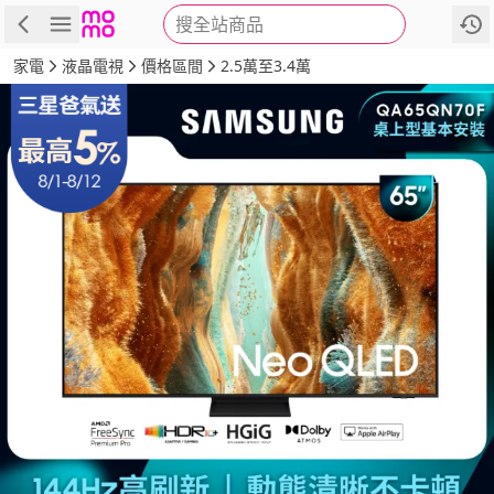
搜全站商品
商品
評價
詳情
規格
推薦
家電
液晶電視
價格區間
2.5萬至3.4萬