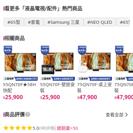
看更多「液晶電視/配件」熱門商品
#65型
#家電
#Samsung 三星
#NEO QLED
#65型
相關商品
55QN70F★58H
55QN70F-壁掛安
75QN70F-桌上安
75QN7
快配
裝
裝
裝
25,900
25,900
47,900
47,90
$
$
$
$
商品評價
查看全部
5.0
總銷量>50
(9則評價)