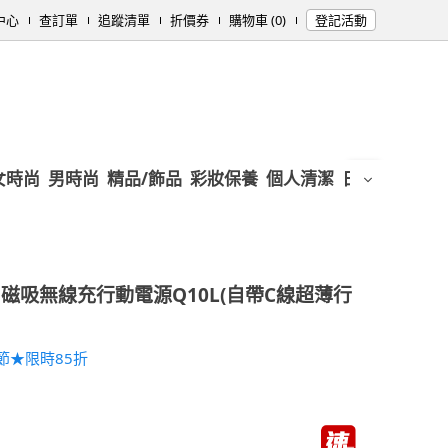
中心
查訂單
追蹤清單
折價券
購物車 (0)
登記活動
女時尚
男時尚
精品/飾品
彩妝保養
個人清潔
日用/紙品
母
線 磁吸無線充行動電源Q10L(自帶C線超薄行
節★限時85折