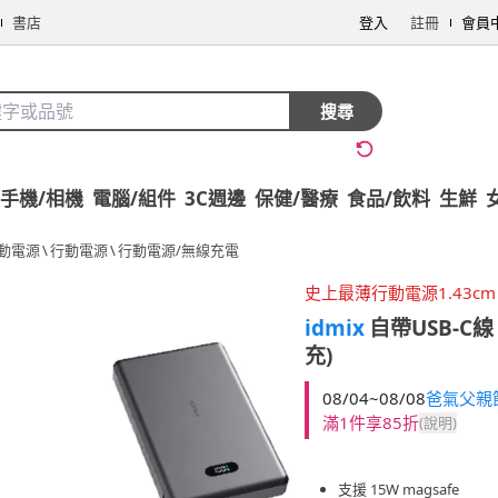
書店
登入
註冊
會員
搜尋
手機/相機
電腦/組件
3C週邊
保健/醫療
食品/飲料
生鮮
行動電源
\
行動電源
\
行動電源/無線充電
史上最薄行動電源1.43cm
idmix
自帶USB-C
充)
08/04~08/08
爸氣父親
滿1件享85折
(說明)
支援 15W magsafe