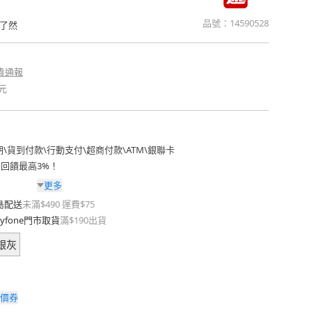
品號：
14590528
了然
貴通報
元
期
\
貨到付款
\
行動支付
\
超商付款
\
ATM
\
銀聯卡
費回饋最高3%！
更多
島配送
未滿$490 運費$75
yfone門市取貨
滿$190出貨
銀灰
價券