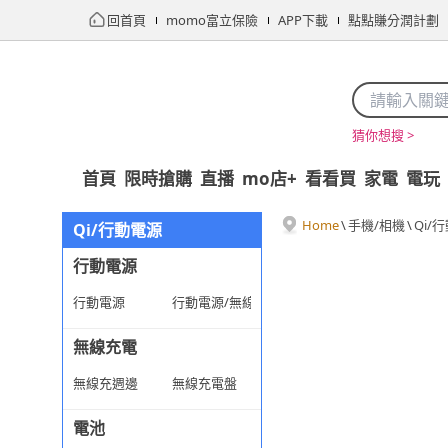
回首頁
momo富立保險
APP下載
點點賺分潤計劃
猜你想搜 >
首頁
限時搶購
直播
mo店+
看看買
家電
電玩
Home
\
手機/相機
\
Qi/
Qi/行動電源
行動電源
行動電源
行動電源/無線充電
無線充電
無線充週邊
無線充電盤
電池