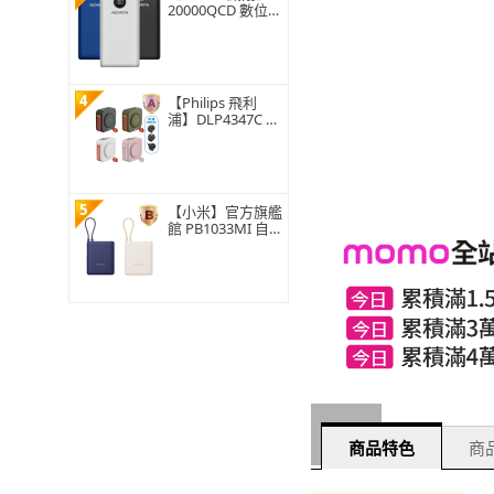
20000QCD 數位顯
示電量 3孔輸出 快
充行動電源-20000
mAh(74Wh/具Wh
標示)
4
【Philips 飛利
浦】DLP4347C 10
000mAh多功能十
合一螢幕顯示行動
電源(磁吸/自帶雙
線/無線/37Wh_具
Wh標示)
5
【小米】官方旗艦
館 PB1033MI 自
帶線行動電源 100
00 33W 2孔輸出
具Wh標示(USB-
A/USB-C 可充/自
帶線)
商品特色
商品