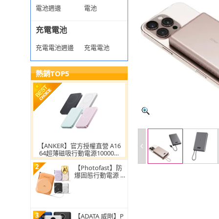
電池週邊
電池
充電電池
充電電池週邊
充電電池
熱銷TOP5
【ANKER】官方授權直營 A16
64超薄磁吸行動電源10000m
Ah Qi2 30W(黑白粉綠 Wh標
2
示/MagSafe/溫度監控/輕薄)
【Photofast】防
爆固態行動電源 A
llDay Qi2 10000m
Ah_38.5Wh(ALLD
AYSSB10000)
3
【ADATA 威剛】P