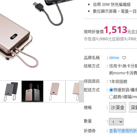
自帶 20W 快充編織線
數位顯示屏幕，電量一目
1,513
限時折後價
元
賣
1,980
1,780
市售價
元
促銷價
品牌名稱
:
idmix
結帳方式
:
信用卡
\
無卡分
刷momo卡消
保固資訊
:
1年保固期
配送方式
:
快速到貨/離
超商/i郵箱/m
沙漠金
深
規格
:
數量
:
折價券
:
查看可使用的折