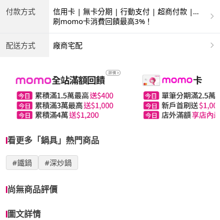
付款方式
信用卡 | 無卡分期 | 行動支付 | 超商付款 |
ATM | 銀聯卡
刷momo卡消費回饋最高3%！
配送方式
廠商宅配
看更多「鍋具」熱門商品
#鐵鍋
#深炒鍋
尚無商品評價
圖文詳情