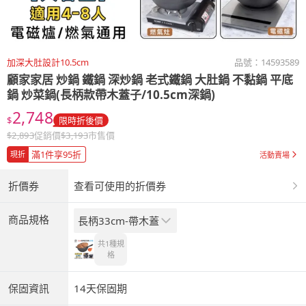
加深大肚設計10.5cm
品號：
14593589
顧家家居
炒鍋 鐵鍋 深炒鍋 老式鐵鍋 大肚鍋 不黏鍋 平底
鍋 炒菜鍋(長柄款帶木蓋子/10.5cm深鍋)
2,748
$
限時折後價
$
2,893
促銷價
$
3,193
市售價
滿1件享95折
現折
活動賣場
折價券
查看可使用的折價券
商品規格
長柄33cm-帶木蓋
共1種
規
格
保固資訊
14天保固期