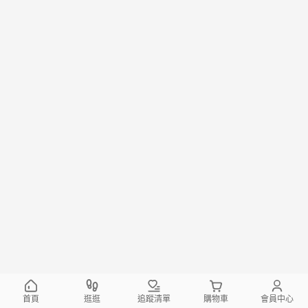
首頁
逛逛
追蹤清單
購物車
會員中心