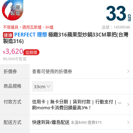
不限爐具，適用瓦斯爐、IH爐
品號：
14599546
PERFECT 理想
極緻316蘋果型炒鍋33CM單把(台灣
製造316)
3,620
$
促銷價
$
5,550
市售價
折價券
查看可使用的折價券
商品規格
33cm
付款方式
信用卡 | 無卡分期 | 貨到付款 | 行動支付 | 超
商付款 | ATM | 銀聯卡
刷momo卡消費回饋最高3%！
配送方式
快速到貨/離島配送
未滿$490 運費$75