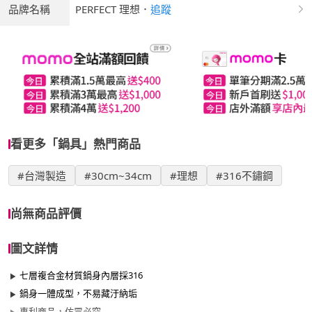
品牌名稱
PERFECT 理想
．
追蹤
看更多「鍋具」熱門商品
#台灣製造
#30cm~34cm
#理想
#316不鏽鋼
尚無商品評價
圖文詳情
七層複合金材質鍋身內層採316
鍋身一體成型，不易藏汙納垢
專利商品，仿冒必究