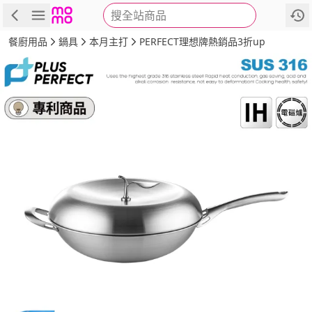
搜全站商品
商品
評價
詳情
規格
推薦
餐廚用品
鍋具
本月主打
PERFECT理想牌熱銷品3折up