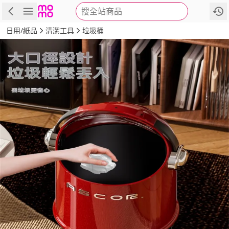
搜全站商品
商品
評價
詳情
規格
推薦
日用/紙品
清潔工具
垃圾桶