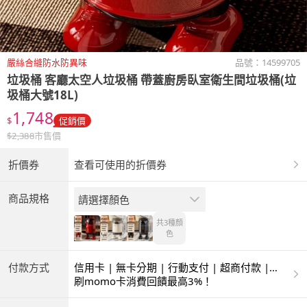
嚴絲合縫防水防異味
品號：
14599705
垃圾桶 客廳太空人垃圾桶 帶蓋廚房臥室衛生間垃圾桶(垃
圾桶大號18L)
1,748
$
促銷價
$
2,388
市售價
折價券
查看可使用的折價券
商品規格
請選擇顏色
共3種
顏
色
付款方式
信用卡 | 無卡分期 | 行動支付 | 超商付款 |
ATM | 銀聯卡
刷momo卡消費回饋最高3%！