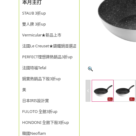
本月主打
STAUB 3折up
雙人牌 3折up
Vermicular★新品上市
法國Le Creuset★鑄鐵鍋首選品牌
PERFECT理想牌熱銷品3折up
法國特福Tefal
鍋寶熱銷品下殺3折up
美
日本IRIS設計賞
FULOTO 全館3折up
HONDONI 全館下殺3折up
韓國Neoflam