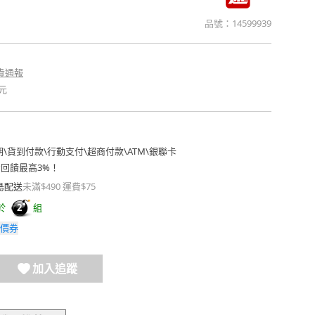
品號：
14599939
貴通報
元
期
\
貨到付款
\
行動支付
\
超商付款
\
ATM
\
銀聯卡
費回饋最高3%！
島配送
未滿$490 運費$75
於
組
2
價券
加入追蹤