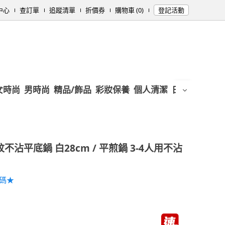
中心
查訂單
追蹤清單
折價券
購物車 (0)
登記活動
女時尚
男時尚
精品/飾品
彩妝保養
個人清潔
日用/紙品
母
不沾平底鍋 白28cm / 平煎鍋 3-4人用不沾
加碼★