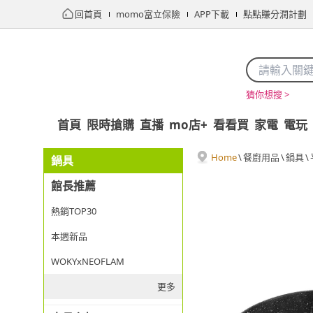
回首頁
momo富立保險
APP下載
點點賺分潤計劃
猜你想搜 >
首頁
限時搶購
直播
mo店+
看看買
家電
電玩
Home
\
餐廚用品
\
鍋具
\
鍋具
館長推薦
熱銷TOP30
本週新品
WOKYxNEOFLAM
更多