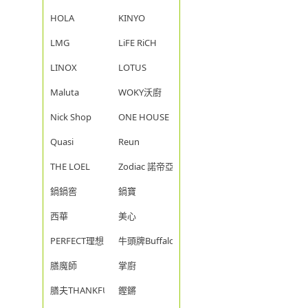
HOLA
KINYO
LMG
LiFE RiCH
LINOX
LOTUS
Maluta
WOKY沃廚
Nick Shop
ONE HOUSE
Quasi
Reun
THE LOEL
Zodiac 諾帝亞
鍋鍋窖
鍋寶
西華
美心
PERFECT理想
牛頭牌Buffalo
膳魔師
掌廚
膳夫THANKFUL
鏗鏘