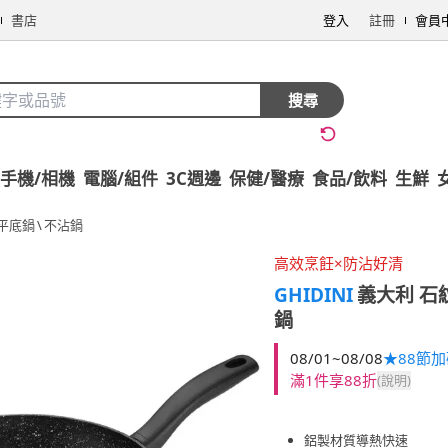
書店
登入
註冊
會員
搜尋
手機/相機
電腦/組件
3C週邊
保健/醫療
食品/飲料
生鮮
平底鍋
\
不沾鍋
高效烹飪×防沾好清
GHIDINI
義大利 石紋
鍋
08/01~08/08
★88節
滿1件享88折
(說明)
鋁製材質導熱快速