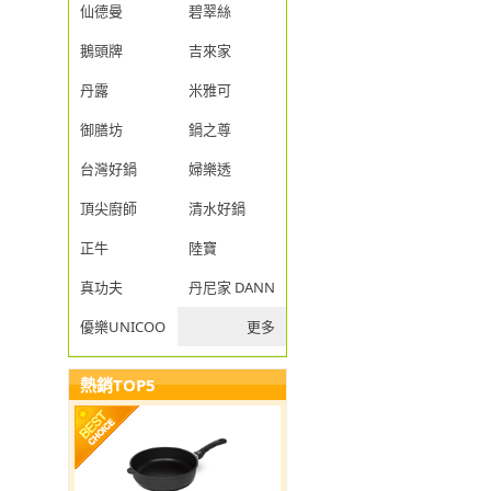
仙德曼
碧翠絲
鵝頭牌
吉來家
丹露
米雅可
御膳坊
鍋之尊
台灣好鍋
婦樂透
頂尖廚師
清水好鍋
正牛
陸寶
真功夫
丹尼家 DANNY JIA
優樂UNICOOK
更多
熱銷TOP5