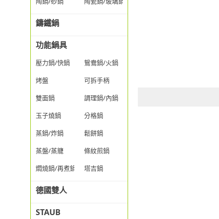
陶鍋/砂鍋
陶瓷鍋/玻璃鍋/透明鍋
鑄鐵鍋
功能鍋具
壓力鍋/快鍋
鴛鴦鍋/火鍋
烤盤
可拆手柄
雙面鍋
調理鍋/內鍋
玉子燒鍋
分格鍋
蒸鍋/炸鍋
鬆餅鍋
蒸盤/蒸籠
條紋煎鍋
燜燒鍋/再煮鍋
塔吉鍋
德國雙人
STAUB