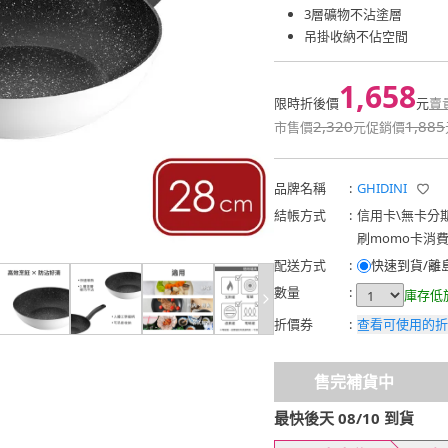
3層礦物不沾塗層
吊掛收納不佔空間
1,658
限時折後價
元
賣
2,320
1,885
市售價
元
促銷價
品牌名稱
:
GHIDINI
結帳方式
:
信用卡
\
無卡分
刷momo卡消
配送方式
:
快速到貨/離
數量
:
庫存低
折價券
:
查看可使用的折
售完補貨中
最快後天 08/10 到貨