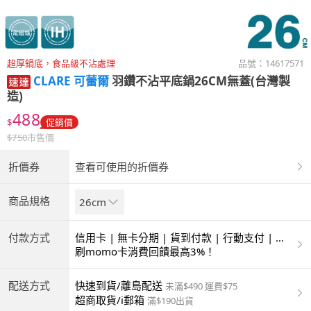
超厚鍋底，食品級不沾處理
品號：
14617571
CLARE 可蕾爾
羽鑽不沾平底鍋26CM無蓋(台灣製
造)
488
$
促銷價
$
750
市售價
折價券
查看可使用的折價券
商品規格
26cm
付款方式
信用卡 | 無卡分期 | 貨到付款 | 行動支付 | 超
商付款 | ATM | 銀聯卡
刷momo卡消費回饋最高3%！
配送方式
快速到貨/離島配送
未滿$490 運費$75
超商取貨/i郵箱
滿$190出貨