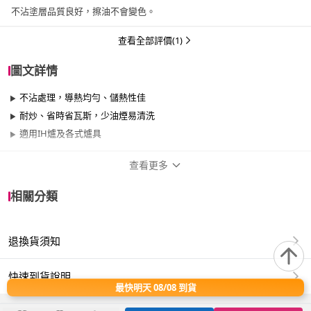
不沾塗層品質良好，擦油不會變色。
查看全部評價(1)
圖文詳情
不沾處理，導熱均勻、儲熱性佳
耐炒、省時省瓦斯，少油煙易清洗
適用IH爐及各式爐具
查看更多
商品規格
相關分類
品牌名稱
CLARE 可蕾爾
退換貨須知
尺寸
26cm~29cm
材質
其他合金
快速到貨說明
最快明天 08/08 到貨
適用於
電磁爐、瓦斯爐、電陶爐、黑晶爐、滷素爐、