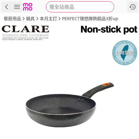
搜全站商品
商品
評價
詳情
規格
推薦
餐廚用品
鍋具
本月主打
PERFECT理想牌熱銷品3折up