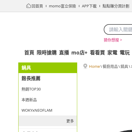
回首頁
momo富立保險
APP下載
點點賺分潤計劃
猜你想搜 >
首頁
限時搶購
直播
mo店+
看看買
家電
電玩
Home
\
餐廚用品
\
鍋具
\
鍋具
館長推薦
熱銷TOP30
本週新品
WOKYxNEOFLAM
更多