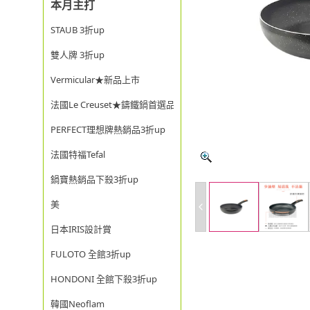
本月主打
STAUB 3折up
雙人牌 3折up
Vermicular★新品上市
法國Le Creuset★鑄鐵鍋首選品牌
PERFECT理想牌熱銷品3折up
法國特福Tefal
鍋寶熱銷品下殺3折up
美
日本IRIS設計賞
FULOTO 全館3折up
HONDONI 全館下殺3折up
韓國Neoflam