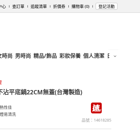
中心
查訂單
追蹤清單
折價券
購物車 (0)
登記活動
女時尚
男時尚
精品/飾品
彩妝保養
個人清潔
日用/紙品
母
理
不沾平底鍋22CM無蓋(台灣製造)
熱性佳
煙易清洗
品號：
14618285