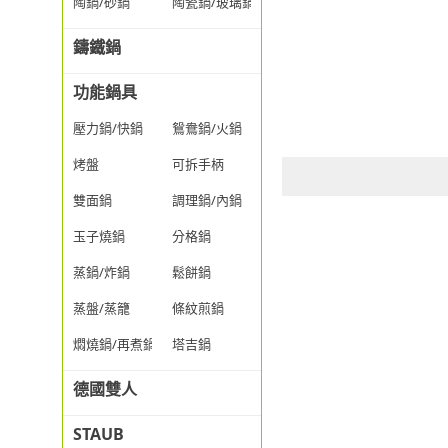
陶鍋/砂鍋
陶瓷鍋/玻璃鍋/透明鍋
鑄鐵鍋
功能鍋具
壓力鍋/快鍋
鴛鴦鍋/火鍋
烤盤
可拆手柄
雙面鍋
調理鍋/內鍋
玉子燒鍋
分格鍋
蒸鍋/炸鍋
鬆餅鍋
蒸盤/蒸籠
條紋煎鍋
燜燒鍋/再煮鍋
塔吉鍋
德國雙人
STAUB