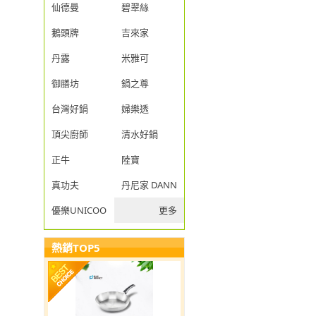
仙德曼
碧翠絲
鵝頭牌
吉來家
丹露
米雅可
御膳坊
鍋之尊
台灣好鍋
婦樂透
頂尖廚師
清水好鍋
正牛
陸寶
真功夫
丹尼家 DANNY JIA
優樂UNICOOK
更多
熱銷TOP5