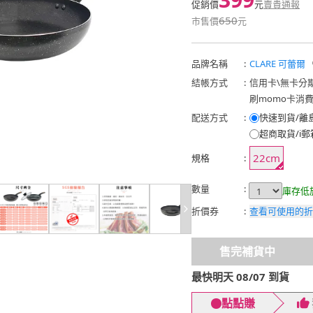
促銷價
元
賣貴通報
650
市售價
元
品牌名稱
:
CLARE 可蕾爾
結帳方式
:
信用卡
\
無卡分
刷momo卡消
配送方式
:
快速到貨/離
超商取貨/i郵
22cm
規格
:
數量
:
庫存低
折價券
:
查看可使用的折
售完補貨中
最快明天 08/07 到貨
點點賺