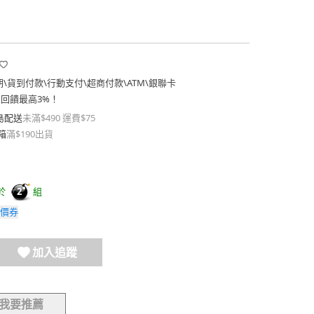
期
\
貨到付款
\
行動支付
\
超商付款
\
ATM
\
銀聯卡
費回饋最高3%！
島配送
未滿$490 運費$75
箱
滿$190出貨
於
組
2
價券
加入追蹤
我要推薦