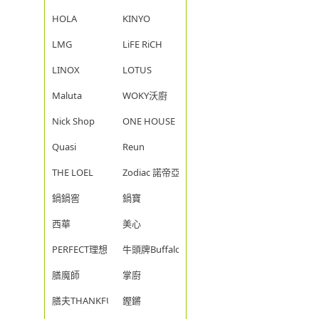
HOLA
KINYO
LMG
LiFE RiCH
LINOX
LOTUS
Maluta
WOKY沃廚
Nick Shop
ONE HOUSE
Quasi
Reun
THE LOEL
Zodiac 諾帝亞
鍋鍋窖
鍋寶
西華
美心
PERFECT理想
牛頭牌Buffalo
膳魔師
掌廚
膳夫THANKFUL
鏗鏘