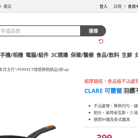
書店
登入
註冊
會員
搜尋
手機/相機
電腦/組件
3C週邊
保健/醫療
食品/飲料
生鮮
本月主打
\
PERFECT理想牌熱銷品3折up
超厚鍋底，食品級不沾處
CLARE 可蕾爾
羽鑽
不沾處理，導熱均勻、儲
耐炒、省時省瓦斯，少油
適用IH爐及各式爐具
399