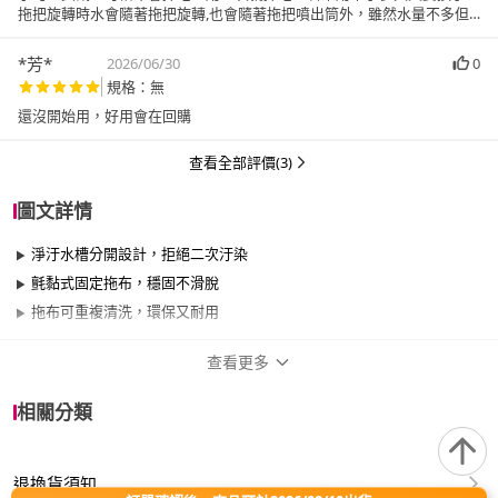
拖把旋轉時水會隨著拖把旋轉,也會隨著拖把噴出筒外，雖然水量不多但
噴濺的四處都是，這些希望能改善
*芳*
2026/06/30
0
規格：無
還沒開始用，好用會在回購
查看全部評價(3)
圖文詳情
淨汙水槽分開設計，拒絕二次汙染
氈黏式固定拖布，穩固不滑脫
拖布可重複清洗，環保又耐用
查看更多
商品規格
相關分類
品牌名稱
百鈴
退換貨須知
適用於
臥室、客廳、浴室、廚房、陽台、餐廳、室