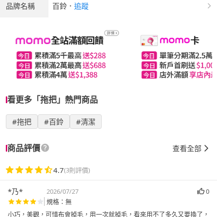
品牌名稱
百鈴
．
追蹤
看更多「拖把」熱門商品
#拖把
#百鈴
#清潔
商品評價
查看全部
4.7
(3則評價)
*乃*
2026/07/27
0
規格：無
小巧，美觀，可惜布會掉毛，用一次就掉毛，看來用不了多久又要換了，