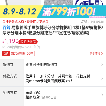
淨汙分離式水桶，洗拖同步更乾淨
品號：
14619326
百鈴
易指神脫手壓旋轉淨汙分離拖把組-1桿1桶5布(拖把/
淨汙分離水桶/乾濕分離拖把/平板拖把/居家清潔)
1,190
$
限時折後價
$
1,290
促銷價
$
2,520
市售價
滿799元折100元
現折
活動賣場
折價券
查看可使用的折價券
付款方式
信用卡 | 無卡分期 | 貨到付款 | 行動支付 | 超
商付款 | ATM | 銀聯卡
刷momo卡消費回饋最高3%！
配送方式
廠商宅配
超商取貨
滿$190出貨