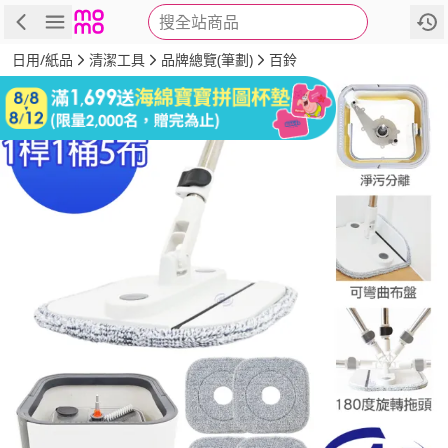
搜全站商品
商品
評價
詳情
規格
推薦
日用/紙品
清潔工具
品牌總覽(筆劃)
百鈴