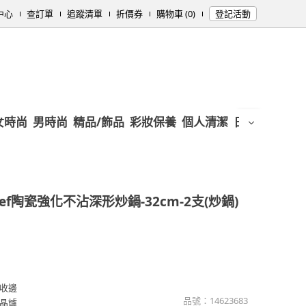
中心
查訂單
追蹤清單
折價券
購物車 (0)
登記活動
女時尚
男時尚
精品/飾品
彩妝保養
個人清潔
日用/紙品
母
hef陶瓷強化不沾深形炒鍋-32cm-2支(炒鍋)
感收邊
品號：
14623683
晶爐