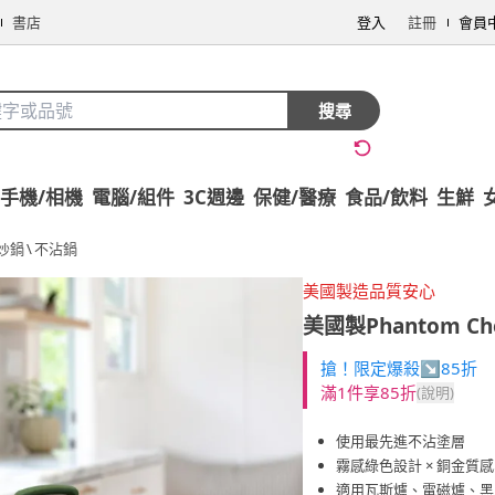
書店
登入
註冊
會員
搜尋
手機/相機
電腦/組件
3C週邊
保健/醫療
食品/飲料
生鮮
炒鍋
\
不沾鍋
美國製造品質安心
美國製Phantom C
搶！限定爆殺↘85折
滿1件享85折
(說明)
使用最先進不沾塗層
霧感綠色設計 × 銅金質
適用瓦斯爐、電磁爐、黑