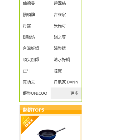
仙德曼
碧翠絲
鵝頭牌
吉來家
丹露
米雅可
御膳坊
鍋之尊
台灣好鍋
婦樂透
頂尖廚師
清水好鍋
正牛
陸寶
真功夫
丹尼家 DANNY JIA
優樂UNICOOK
更多
熱銷TOP5