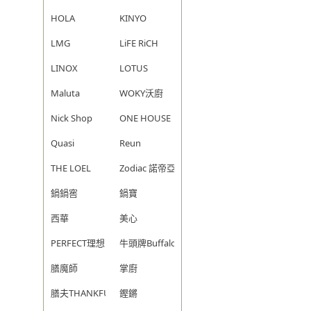
HOLA
KINYO
LMG
LiFE RiCH
LINOX
LOTUS
Maluta
WOKY沃廚
Nick Shop
ONE HOUSE
Quasi
Reun
THE LOEL
Zodiac 諾帝亞
鍋鍋窖
鍋寶
西華
美心
PERFECT理想
牛頭牌Buffalo
膳魔師
掌廚
膳夫THANKFUL
鏗鏘