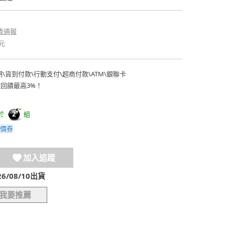
貴通報
元
期
\
貨到付款
\
行動支付
\
超商付款
\
ATM
\
銀聯卡
費回饋最高3%！
於
組
2
價券
加入追蹤
/08/10出貨
我要推薦