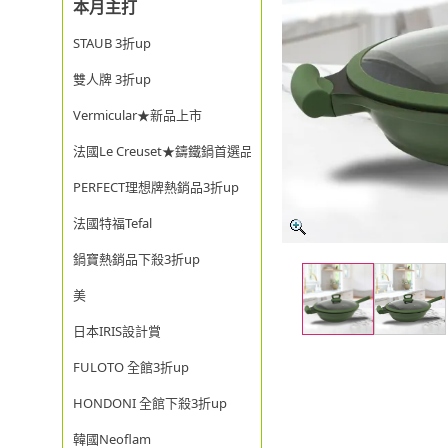
本月主打
STAUB 3折up
雙人牌 3折up
Vermicular★新品上市
法國Le Creuset★鑄鐵鍋首選品牌
PERFECT理想牌熱銷品3折up
法國特福Tefal
鍋寶熱銷品下殺3折up
美
日本IRIS設計賞
FULOTO 全館3折up
HONDONI 全館下殺3折up
韓國Neoflam