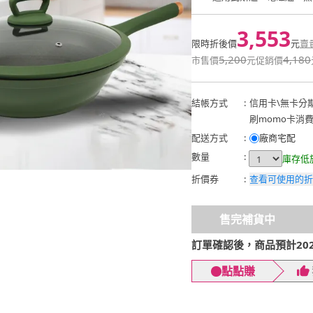
3,553
限時折後價
元
賣
5,200
4,180
市售價
元
促銷價
結帳方式
:
信用卡
\
無卡分
刷momo卡消
配送方式
:
廠商宅配
數量
:
庫存低
折價券
:
查看可使用的折
售完補貨中
訂單確認後，商品預計2026
點點賺