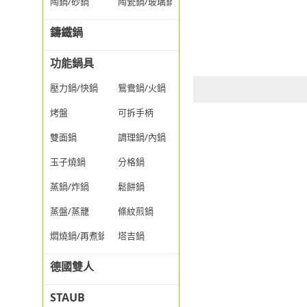
陶鍋/砂鍋
陶瓷鍋/玻璃鍋/透明鍋
鑄鐵鍋
功能鍋具
壓力鍋/快鍋
鴛鴦鍋/火鍋
烤盤
可拆手柄
雙面鍋
調理鍋/內鍋
玉子燒鍋
分格鍋
蒸鍋/炸鍋
鬆餅鍋
蒸盤/蒸籠
條紋煎鍋
燜燒鍋/再煮鍋
塔吉鍋
德國雙人
STAUB