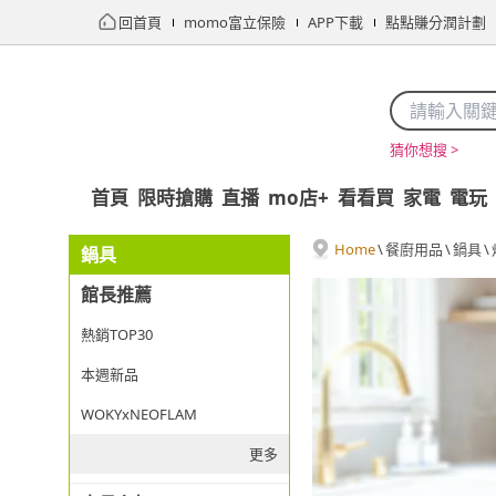
回首頁
momo富立保險
APP下載
點點賺分潤計劃
猜你想搜 >
首頁
限時搶購
直播
mo店+
看看買
家電
電玩
Home
\
餐廚用品
\
鍋具
\
鍋具
館長推薦
熱銷TOP30
本週新品
WOKYxNEOFLAM
更多