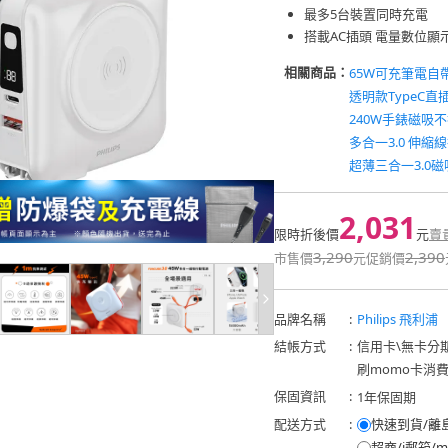
最多5台裝置同時充電
搭載AC插頭 電量數位顯
相關商品：
65W可充筆電自
透明款TypeC直
240W手錶磁吸
多合一3.0 伸縮
超薄三合一3.0
2,031
限時折後價
元
賣
3,290
2,390
市售價
元
促銷價
品牌名稱
:
Philips 飛利浦
結帳方式
:
信用卡
\
無卡分
刷momo卡消
保固資訊
:
1年保固期
配送方式
:
快速到貨/離
超商/i郵箱/m