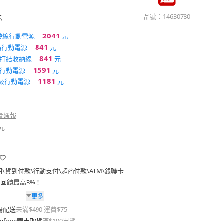
品號：
14630780
示
2041
帶線行動電源
元
841
插行動電源
元
841
不打結收納線
元
1591
線行動電源
元
1181
磁吸行動電源
元
貴通報
元
期
\
貨到付款
\
行動支付
\
超商付款
\
ATM
\
銀聯卡
費回饋最高3%！
更多
島配送
未滿$490 運費$75
yfone門市取貨
滿$190出貨