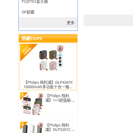
FUJITSU富士通
GP超霸
更多
熱銷TOP5
【Philips 飛利浦】DLP4347C
10000mAh多功能十合一螢幕
顯示行動電源(磁吸/自帶雙線/
2
無線/37Wh_具Wh標示)
【Philips 飛利
浦】1+1超值組-4
色可選-DLP4347
10000mAh多合一
螢幕顯示行動電源
(TypeC_具Wh標
示)
3
【Philips 飛利
浦】DLP5201C 49