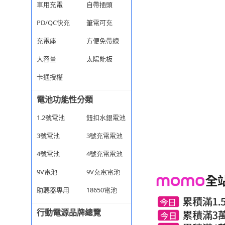
車用充電
自帶插頭
PD/QC快充
筆電可充
充電座
方便免帶線
大容量
太陽能板
卡通授權
電池功能性分類
1.2號電池
鈕扣水銀電池
3號電池
3號充電電池
4號電池
4號充電電池
9V電池
9V充電電池
助聽器專用
18650電池
行動電源品牌總覽