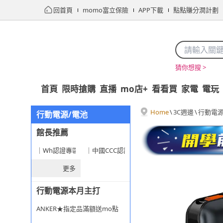
回首頁
momo富立保險
APP下載
點點賺分潤計劃
猜你想搜 >
首頁
限時搶購
直播
mo店+
看看買
家電
電玩
Home
\
3C週邊
\
行動電源
行動電源/電池
館長推薦
｜Wh認證專區★旅遊安心選
｜中國CCC認證專區
更多
行動電源本月主打
ANKER★指定品滿額送mo點