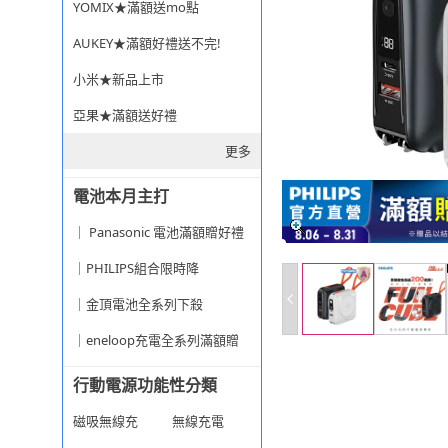
YOMIX★滿額送mo點
AUKEY★滿額好禮送不完!
小米★新品上市
亞果★滿額送好禮
更多
電池本月主打
｜ Panasonic 電池滿額贈好禮
｜PHILIPS組合限時降
｜金頂電池全系列下殺
｜eneloop充電全系列滿額贈
行動電源功能性分類
磁吸無線充
無線充電