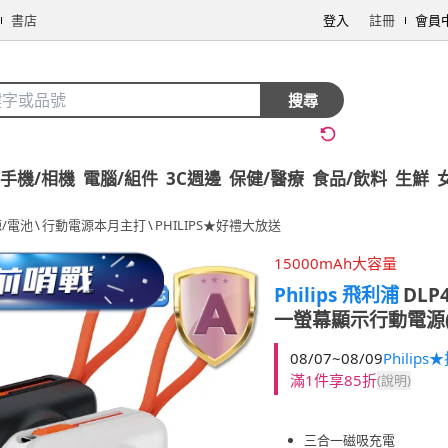
書店
登入
註冊
會員
搜尋
手機/相機
電腦/組件
3C週邊
保健/醫療
食品/飲料
生鮮
/電池
\
行動電源本月主打
\
PHILIPS★好禮大放送
15000mAh大容量
Philips 飛利浦
DLP4
一螢幕顯示行動電源(磁
08/07~08/09
Phili
滿1件享85折
(說明)
三合一磁吸充電