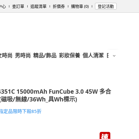
中心
查訂單
追蹤清單
折價券
購物車 (0)
登記活動
女時尚
男時尚
精品/飾品
彩妝保養
個人清潔
日用/紙品
母
351C 15000mAh FunCube 3.0 45W 多合
吸/無線/36Wh_具Wh標示)
ps★指定品限時下殺85折