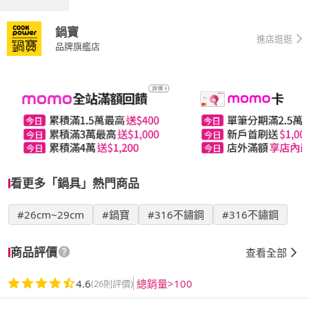
鍋寶
進店逛逛
品牌旗艦店
看更多「鍋具」熱門商品
#26cm~29cm
#鍋寶
#316不鏽鋼
#316不鏽鋼
商品評價
查看全部
4.6
總銷量>100
(26則評價)