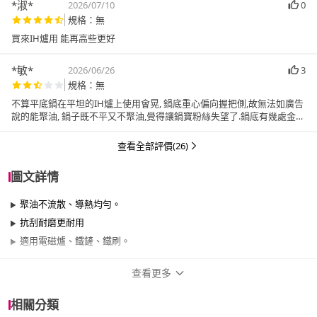
*淑*
2026/07/10
0
規格：無
買來IH爐用 能再高些更好
*敏*
2026/06/26
3
規格：無
不算平底鍋在平坦的IH爐上使用會晃, 鍋底重心偏向握把側,故無法如廣告
說的能聚油, 鍋子既不平又不聚油,覺得讓鍋寶粉絲失望了.鍋底有幾處金屬
刺點難以自行磨除,很擔心會刮傷IH爐面板,可能較適合瓦斯爐用
查看全部評價(26)
圖文詳情
聚油不流散、導熱均勻。
抗刮耐磨更耐用
適用電磁爐、鐵鏟、鐵刷。
查看更多
商品規格
相關分類
品牌名稱
CookPower 鍋寶