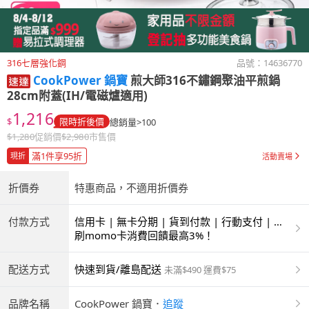
316七層強化鋼
品號：
14636770
CookPower 鍋寶
煎大師316不鏽鋼聚油平煎鍋
28cm附蓋(IH/電磁爐適用)
1,216
$
限時折後價
總銷量>100
$
1,280
促銷價
$
2,980
市售價
滿1件享95折
現折
活動賣場
折價券
特惠商品，不適用折價券
付款方式
信用卡 | 無卡分期 | 貨到付款 | 行動支付 | 超
商付款 | ATM | 銀聯卡
刷momo卡消費回饋最高3%！
配送方式
快速到貨/離島配送
未滿$490 運費$75
品牌名稱
CookPower 鍋寶
．
追蹤