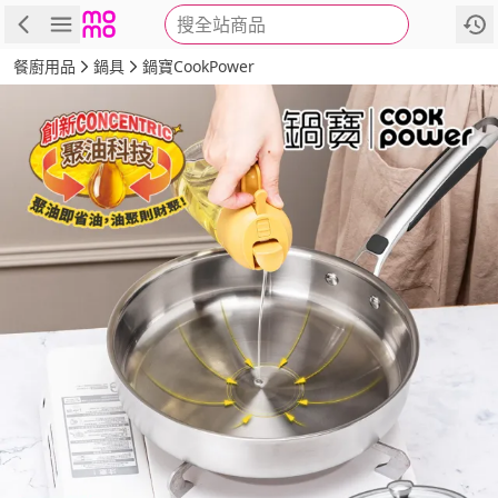
搜全站商品
商品
評價
詳情
規格
推薦
餐廚用品
鍋具
鍋寶CookPower