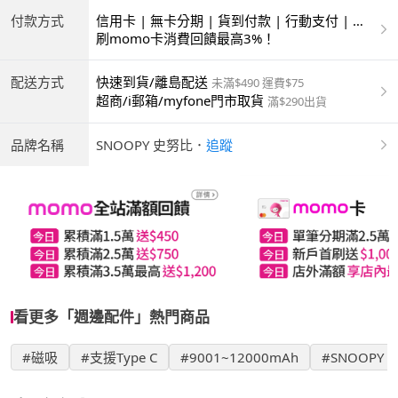
付款方式
信用卡 | 無卡分期 | 貨到付款 | 行動支付 | 超
商付款 | ATM | 銀聯卡
刷momo卡消費回饋最高3%！
配送方式
快速到貨/離島配送
未滿$490 運費$75
超商/i郵箱/myfone門市取貨
滿$290出貨
品牌名稱
SNOOPY 史努比
．
追蹤
看更多「週邊配件」熱門商品
#磁吸
#支援Type C
#9001~12000mAh
#SNOOPY