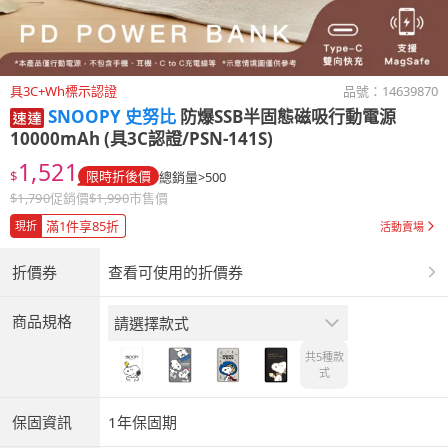
具3C+Wh標示認證
品號：
14639870
SNOOPY 史努比
防爆SSB半固態磁吸行動電源
10000mAh (具3C認證/PSN-141S)
1,521
$
限時折後價
總銷量>500
$
1,790
促銷價
$
1,990
市售價
滿1件享85折
現折
活動賣場
折價券
查看可使用的折價券
商品規格
請選擇款式
共5種
款
式
保固資訊
1年保固期