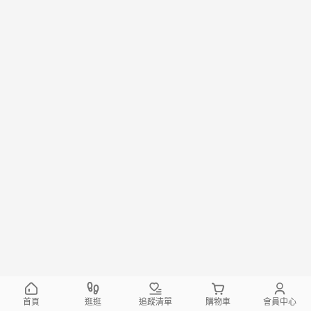
首頁
逛逛
追蹤清單
購物車
會員中心