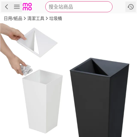
搜全站商品
商品
評價
詳情
規格
推薦
日用/紙品
清潔工具
垃圾桶