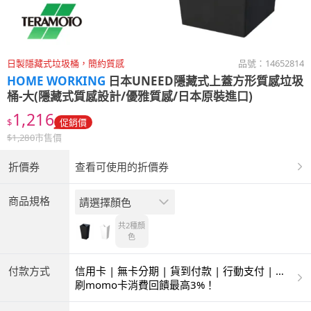
日製隱藏式垃圾桶，簡約質感
品號：
14652814
HOME WORKING
日本UNEED隱藏式上蓋方形質感垃圾
桶-大(隱藏式質感設計/優雅質感/日本原裝進口)
1,216
$
促銷價
$
1,280
市售價
折價券
查看可使用的折價券
商品規格
請選擇顏色
共2種
顏
色
付款方式
信用卡 | 無卡分期 | 貨到付款 | 行動支付 | 超
商付款 | ATM | 銀聯卡
刷momo卡消費回饋最高3%！