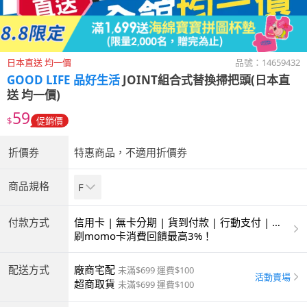
日本直送 均一價
品號：
14659432
GOOD LIFE 品好生活
JOINT組合式替換掃把頭(日本直
送 均一價)
59
$
促銷價
折價券
特惠商品，不適用折價券
商品規格
F
付款方式
信用卡 | 無卡分期 | 貨到付款 | 行動支付 | 超
商付款 | ATM | 銀聯卡
刷momo卡消費回饋最高3%！
配送方式
廠商宅配
未滿$699 運費$100
活動賣場
超商取貨
未滿$699 運費$100