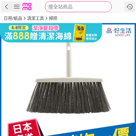
搜全站商品
商品
評價
詳情
規格
推薦
日用/紙品
清潔工具
掃把