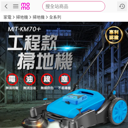
搜全站商品
商品
評價
詳情
規格
推薦
家電
掃地機
掃地機
全系列