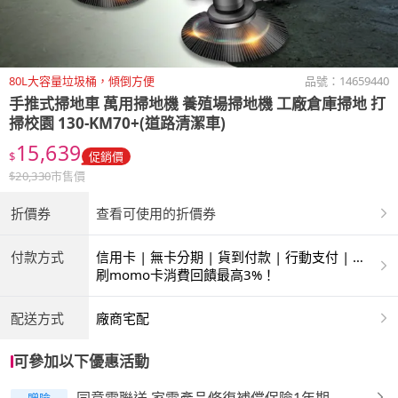
80L大容量垃圾桶，傾倒方便
品號：
14659440
手推式掃地車 萬用掃地機 養殖場掃地機 工廠倉庫掃地 打
掃校園 130-KM70+(道路清潔車)
15,639
$
促銷價
$
20,330
市售價
折價券
查看可使用的折價券
付款方式
信用卡 | 無卡分期 | 貨到付款 | 行動支付 | 超
商付款 | 銀聯卡
刷momo卡消費回饋最高3%！
配送方式
廠商宅配
可參加以下優惠活動
贈險