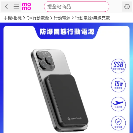
搜全站商品
商品
評價
詳情
規格
推薦
手機/相機
Qi/行動電源
行動電源
行動電源/無線充電