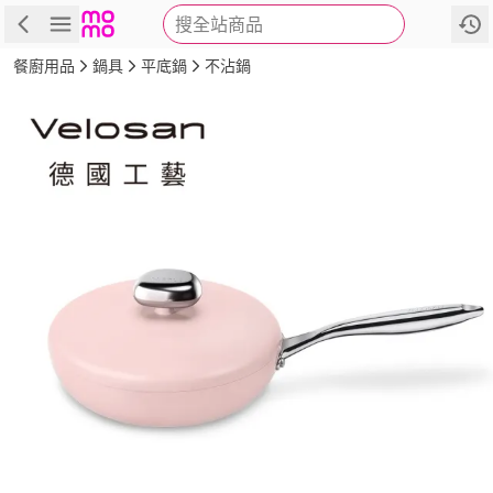
搜全站商品
商品
評價
詳情
規格
推薦
餐廚用品
鍋具
平底鍋
不沾鍋