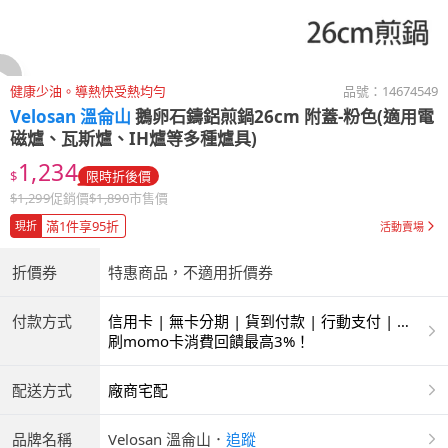
健康少油。導熱快受熱均勻
品號：
14674549
Velosan 溫侖山
鵝卵石鑄鋁煎鍋26cm 附蓋-粉色(適用電
磁爐、瓦斯爐、IH爐等多種爐具)
1,234
$
限時折後價
$
1,299
促銷價
$
1,890
市售價
滿1件享95折
現折
活動賣場
折價券
特惠商品，不適用折價券
付款方式
信用卡 | 無卡分期 | 貨到付款 | 行動支付 | 超
商付款 | ATM | 銀聯卡
刷momo卡消費回饋最高3%！
配送方式
廠商宅配
品牌名稱
Velosan 溫侖山
．
追蹤