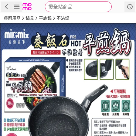
搜全站商品
商品
評價
詳情
規格
推薦
餐廚用品
鍋具
平底鍋
不沾鍋