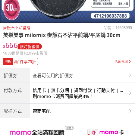
麥飯石不沾塗層
品號：
14693995
美樂美事 milomix
麥飯石不沾平煎鍋/平底鍋 30cm
666
$
限時折後價
$
888
促銷價
$
2,099
市售價
滿1件享75折
現折
活動賣場
折價券
查看可使用的折價券
付款方式
信用卡 | 無卡分期 | 貨到付款 | 行動支付 | 超
商付款 | ATM | 銀聯卡
刷momo卡消費回饋最高3%！
配送方式
廠商宅配