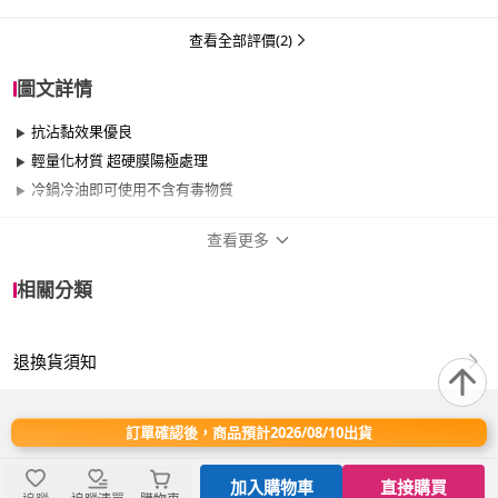
查看全部評價(2)
圖文詳情
抗沾黏效果優良
輕量化材質 超硬膜陽極處理
冷鍋冷油即可使用不含有毒物質
查看更多
商品規格
相關分類
尺寸
26cm~29cm
退換貨須知
材質
其他合金
適用於
電磁爐、瓦斯爐、滷素爐
訂單確認後，商品預計2026/08/10出貨
款式
單柄
加入購物車
直接購買