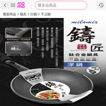
搜全站商品
商品
評價
詳情
規格
推薦
餐廚用品
鍋具
炒鍋
不沾鍋