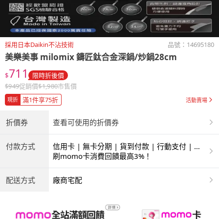
採用日本Daikin不沾技術
品號：
14695180
美樂美事 milomix
鑄匠鈦合金深鍋/炒鍋28cm
711
$
限時折後價
$
949
促銷價
$
1,980
市售價
滿1件享75折
現折
活動賣場
折價券
查看可使用的折價券
付款方式
信用卡 | 無卡分期 | 貨到付款 | 行動支付 | 超
商付款 | ATM | 銀聯卡
刷momo卡消費回饋最高3%！
配送方式
廠商宅配