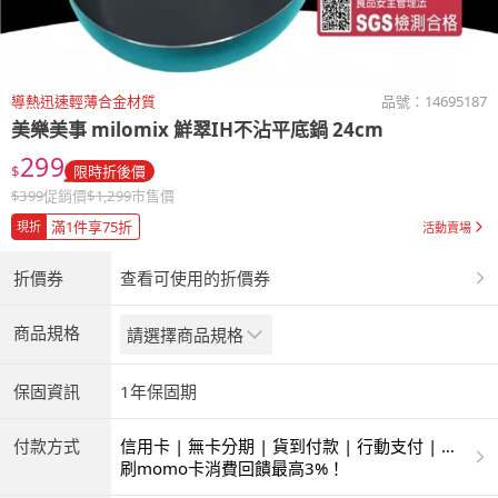
導熱迅速輕薄合金材質
品號：
14695187
美樂美事 milomix
鮮翠IH不沾平底鍋 24cm
299
$
限時折後價
$
399
促銷價
$
1,299
市售價
滿1件享75折
現折
活動賣場
折價券
查看可使用的折價券
商品規格
請選擇商品規格
保固資訊
1年保固期
付款方式
信用卡 | 無卡分期 | 貨到付款 | 行動支付 | 超
商付款 | ATM | 銀聯卡
刷momo卡消費回饋最高3%！