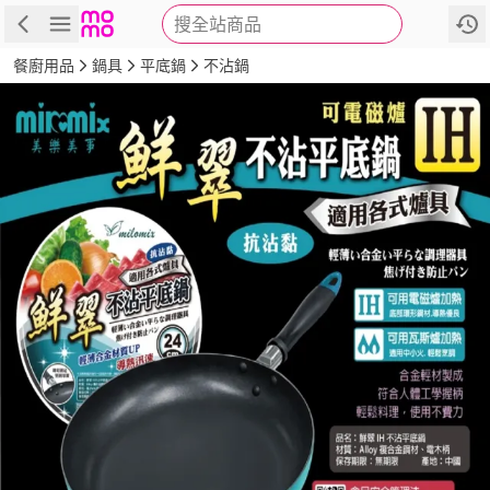
搜全站商品
商品
評價
詳情
規格
推薦
餐廚用品
鍋具
平底鍋
不沾鍋