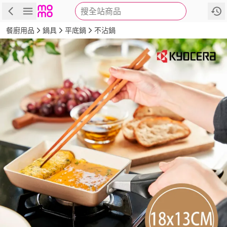
搜全站商品
商品
評價
詳情
規格
推薦
餐廚用品
鍋具
平底鍋
不沾鍋