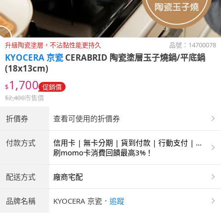
升級陶瓷塗層，不沾黏性能更持久
品號：
14700078
KYOCERA 京瓷
CERABRID 陶瓷塗層玉子燒鍋/平底鍋
(18x13cm)
1,700
$
促銷價
$
2,400
市售價
折價券
查看可使用的折價券
付款方式
信用卡 | 無卡分期 | 貨到付款 | 行動支付 | 超
商付款 | ATM | 銀聯卡
刷momo卡消費回饋最高3%！
配送方式
廠商宅配
品牌名稱
KYOCERA 京瓷
．
追蹤