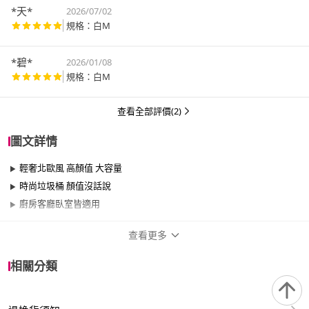
*天*
2026/07/02
規格：白M
*碧*
2026/01/08
規格：白M
查看全部評價(2)
圖文詳情
輕奢北歐風 高顏值 大容量
時尚垃圾桶 顏值沒話說
廚房客廳臥室皆適用
查看更多
商品規格
相關分類
品牌名稱
Noname