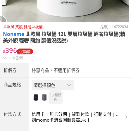
北歐風 質感 雙層垃圾桶
品號：
14722034
Noname
北歐風 垃圾桶 12L 雙層垃圾桶 輕奢垃圾桶(精
美外觀 輕奢 簡約 顏值沒話說)
396
$
促銷價
$
550
市售價
折價券
特惠商品，不適用折價券
商品規格
請選擇顏色
共2種
顏
色
付款方式
信用卡 | 無卡分期 | 貨到付款 | 行動支付 | 超
商付款 | ATM | 銀聯卡
刷momo卡消費回饋最高3%！