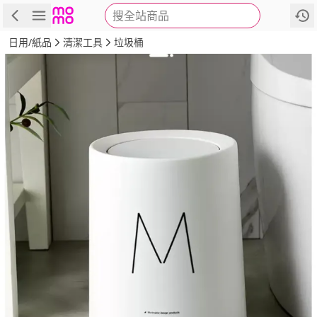
搜全站商品
商品
評價
詳情
規格
推薦
日用/紙品
清潔工具
垃圾桶