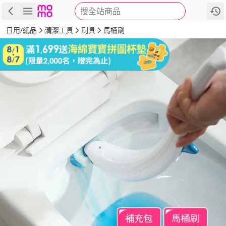
搜全站商品
商品
評價
詳情
規格
推薦
日用/紙品
清潔工具
刷具
馬桶刷