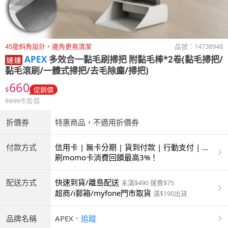
45度斜角設計，邊角更易清潔
品號：
14738948
APEX
多效合一黏毛刷掃把 附黏毛棒*2卷(黏毛掃把/
黏毛滾刷/一體式掃把/去毛除塵/掃把)
660
$
促銷價
$
999
市售價
折價券
特惠商品，不適用折價券
付款方式
信用卡 | 無卡分期 | 貨到付款 | 行動支付 | 超
商付款 | ATM | 銀聯卡
刷momo卡消費回饋最高3%！
配送方式
快速到貨/離島配送
未滿$490 運費$75
超商/i郵箱/myfone門市取貨
滿$190出貨
品牌名稱
APEX
．
追蹤