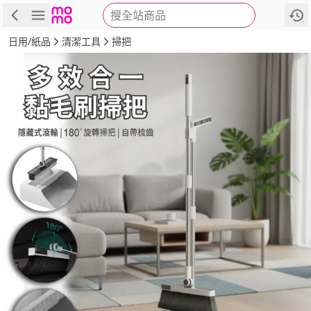
搜全站商品
商品
評價
詳情
規格
推薦
日用/紙品
清潔工具
掃把