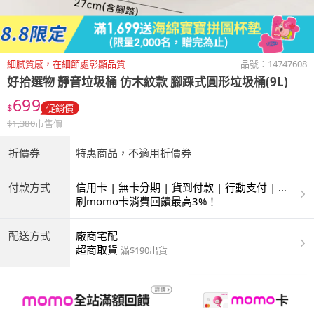
細膩質感，在細節處彰顯品質
品號：
14747608
好拾選物
靜音垃圾桶 仿木紋款 腳踩式圓形垃圾桶(9L)
699
$
促銷價
$
1,380
市售價
折價券
特惠商品，不適用折價券
付款方式
信用卡 | 無卡分期 | 貨到付款 | 行動支付 | 超
商付款 | ATM | 銀聯卡
刷momo卡消費回饋最高3%！
配送方式
廠商宅配
超商取貨
滿$190出貨