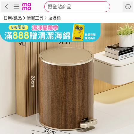
搜全站商品
商品
評價
詳情
規格
推薦
日用/紙品
清潔工具
垃圾桶