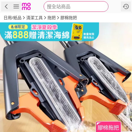
搜全站商品
商品
評價
詳情
規格
推薦
日用/紙品
清潔工具
拖把
膠棉拖把