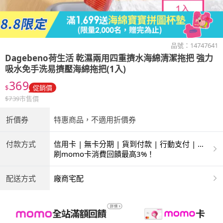
品號：
14747641
Dagebeno荷生活
乾濕兩用四重擠水海綿清潔拖把 強力
吸水免手洗易擠壓海綿拖把(1入)
369
$
促銷價
$
739
市售價
折價券
特惠商品，不適用折價券
付款方式
信用卡 | 無卡分期 | 貨到付款 | 行動支付 | 超
商付款 | ATM | 銀聯卡
刷momo卡消費回饋最高3%！
配送方式
廠商宅配